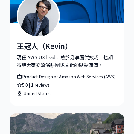
王冠人（Kevin）
王冠人（Kevin）|Product Design at Amazon Web Serv
現任 AWS UX lead，熱於分享面試技巧，也期
待與大家交流深耕團隊文化的點點滴滴。
Product Design at Amazon Web Services (AWS)
5.0
|
1
reviews
United States