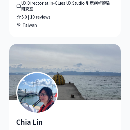
UX Director at In-Clues UX Studio 引鹿創新體驗
研究室
5.0
|
10
reviews
Taiwan
Chia Lin
Chia Lin|Lead Product Designer at Deel