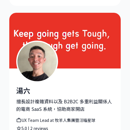
湯六
湯六|UX Team Lead at 牧羊人集團暨汪喵星球
擅長設計複雜資料以及 B2B2C 多重利益關係人
的電商 SaaS 系統，協助商家開店
UX Team Lead at 牧羊人集團暨汪喵星球
5.0
|
2
reviews