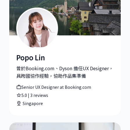
Popo Lin
Popo Lin|Senior UX Designer at Booking.com
曾於Booking.com、Dyson 擔任UX Designer，
具跨國協作經驗，協助作品集準備
Senior UX Designer at Booking.com
5.0
|
3
reviews
Singapore