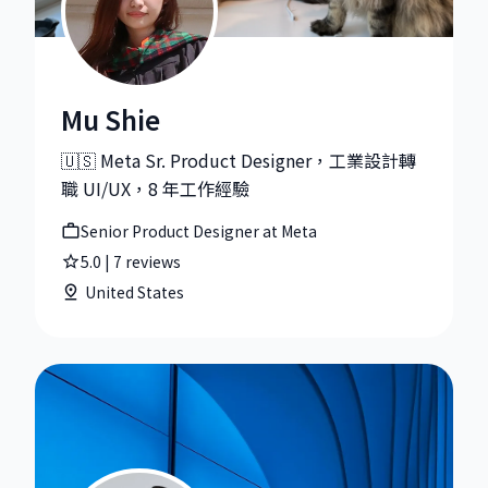
Mu Shie
Mu Shie|Senior Product Designer at Meta
🇺🇸 Meta Sr. Product Designer，工業設計轉
職 UI/UX，8 年工作經驗
Senior Product Designer at Meta
5.0
|
7
reviews
United States