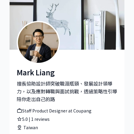
Mark Liang
Mark Liang|Staff Product Designer at Coupang
擅長協助設計師突破職涯瓶頸、發展設計領導
力，以及應對轉職與面試挑戰，透過策略性引導
陪你走出自己的路
Staff Product Designer at Coupang
5.0
|
1
reviews
Taiwan