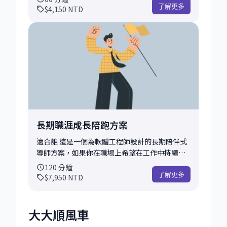
法。 為了讓 30 分鐘更高效，我在會前會花一些
已在業界工作多年，或是剛進入科技產業不久，
了解更多
$4,150
NTD
時間來： • 了解你的背景 • 針對你提出的具體
只要你希望讓自己的職涯更有方向與結構感，都
挑戰，準備探究問題與參考框架 諮詢流程（總時
適合參加這堂諮詢。 我們會從你的背景、經驗、
長 30 分鐘） • 快速釐清背景與當前狀況 • 聚焦
技能與價值觀出發，盤點目前的挑戰與機會，一
核心問題並檢視可能路徑 • 提供具體可行的建
起釐清你的長期願景、短期目標與可能路徑，並
議、思考框架與下一步行動 會後你可以帶走： •
建立一份實際可行的策略地圖。 這個諮詢常見的
一個明確可行的下一步建議 • 我的觀察與客觀回
應用情境包括： • 想從 IC 轉職為管理職，但不
饋（依據你當下提供的資訊） • 後續可行的發展
確定自己準備好了沒 • 感覺職涯卡關多年，想找
方向，或是否適合安排進一步的深入諮詢 這個諮
到突破現狀的可能性 • 想轉職到不同產業／不同
詢非常適合正在思考中、或希望先感受看看
國家，不知道如何準備 • 剛拿到 offer 或升遷機
mentoring 是不是適合自己的你。期待在短時間
會，想做出更長遠的規劃 • 工作太久處於
長期職涯成長陪跑方案
內給你帶來清晰與行動力！
autopilot 狀態，想重新找回熱情與意義 • 有其
他任何與科技職涯相關的問題 我會協助你梳理思
適合誰 這是一個為軟體工程師設計的長期陪伴式
考，建構清晰的職涯目標結構，並根據你的個人
導師方案，如果你在職場上希望在工作中持續精
情境提供資源與具體建議，例如技能補強建議、
進、拓展影響力、規劃未來方向，這個方案會很
120
分鐘
進修與轉職策略、建立個人品牌、內部晉升規劃
適合你。 相較於一次性的單堂諮詢，這個方案提
了解更多
$7,950
NTD
等。 為了讓對談更具成效，我會花 1 – 2 小時進
供你定期對談、主題彈性切換，讓你不再單打獨
行以下工作： • 詳細閱讀你的履歷與工作經歷 •
鬥，而是有一位真正了解你狀況的導師陪你一起
針對你提出的挑戰或疑問，進行更多資料收集 •
前進。 如果你遇到下面的情況之一，這會是非常
大大順風車
擬定客製化問題架構與資源推薦清單 諮談流程
適合你的方案： • 工作遇到瓶頸（方向不明、角