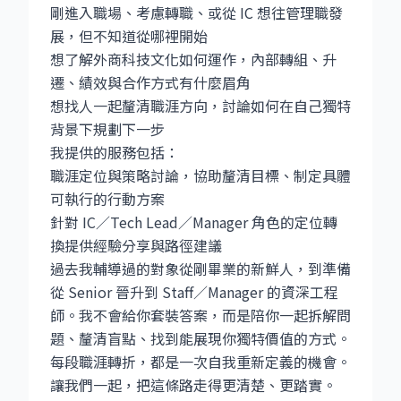
剛進入職場、考慮轉職、或從 IC 想往管理職發
展，但不知道從哪裡開始
想了解外商科技文化如何運作，內部轉組、升
遷、績效與合作方式有什麼眉角
想找人一起釐清職涯方向，討論如何在自己獨特
背景下規劃下一步
我提供的服務包括：
職涯定位與策略討論，協助釐清目標、制定具體
可執行的行動方案
針對 IC／Tech Lead／Manager 角色的定位轉
換提供經驗分享與路徑建議
過去我輔導過的對象從剛畢業的新鮮人，到準備
從 Senior 晉升到 Staff／Manager 的資深工程
師。我不會給你套裝答案，而是陪你一起拆解問
題、釐清盲點、找到能展現你獨特價值的方式。
每段職涯轉折，都是一次自我重新定義的機會。
讓我們一起，把這條路走得更清楚、更踏實。