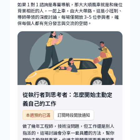
（總時長 60 分鐘） • 從背景、經驗、技能與價
色模糊、不確定什麼是「對的努力」） • 新工作
如果 1 對 1 諮詢是專屬導航，那大大順風車就是和幾位
值觀出發，盤點目前的挑戰與機會 • 釐清長期願
onboarding，想加速適應、建立影響力 • 想提
背景相近的人，一起上車，由大大帶路。這是小班制、
景、短期目標與可行路徑 • 建立一份實際可行的
升溝通、向上管理、跨部門合作 • 在思考下一個
導師帶領的深度討論，每場僅開放 3–5 位參與者，確
策略地圖 諮詢後你可以帶走： • 拆解過的問題架
職涯階段：IC？Tech Lead？轉管理？ • 想要有
保每個人都有充分發言與交流的空間。
構與行動建議 • 推薦的資源清單與練習方向 •
人持續陪你整理思路，而不是孤軍奮戰 這個方案
後續可行的發展方向 如果有需要，也可討論是否
比較像你的長期職涯導師，陪你一起走，而不是
安排後續追蹤諮詢 這個諮詢適合想「停下腳步、
解決單次問題而已。 你會得到什麼（方案內容）
重新校準方向」的你。 讓我們一起把模糊的想法
• 4 次 1 對 1 諮詢（每次 30 分鐘） 頻率可彈性
變成清晰的計畫，幫助你更有掌握地走向下一個
調整：每週、每兩週、每月都可，依你的 pace 安
職涯階段。
排。 • 一對一深度討論，主題彈性，可依你的階
段與目標調整 例如： - 在職挑戰：公司
onboarding 適應、如何快速上手新環境、找到
影響力槓桿點 - 職涯發展：向上管理、跨部門合
作、打造專業品牌 - 長期規劃：技術能力盤點與
從執行者到思考者：怎麼開始主動定
學習計畫、角色選擇（IC vs. 管理職）、升遷與未
義自己的工作
來方向 與單次諮詢的不同 單次諮詢：適合解決單
一問題 陪跑方案：適合希望持續成長／有計畫找
本週預約已滿
訂閱時段開放通知
工作的你，能提供有脈絡、可追蹤、有互動的支
持。 提問不限於會談中，任何階段的困惑都可以
做了幾年工程師，技術沒問題，但工作還是別人
即時討論。 如果你希望有人陪你拆解問題、激發
指派的。這場討論會分享一套具體的方法，幫你
想法、提供策略，並在整個過程中一路支持你，
開始主動發想專案，也讓主管願意把更重要的事