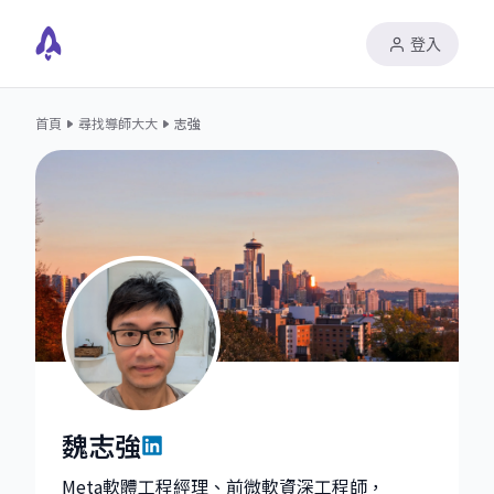
登入
首頁
尋找導師大大
志強
魏志強
魏志強|Founder at 大大帶我飛
Meta軟體工程經理、前微軟資深工程師，