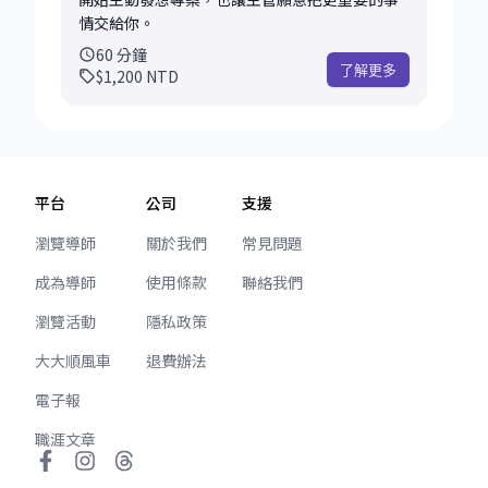
這個方案會是你可靠的成長夥伴。 *這個長期陪跑
情交給你。
方案不包含大量 offline 準備工作，尤其是面試相
60
分鐘
關，例如詳細履歷修改、面試題目準備、
了解更多
$1,200
NTD
LeetCode 深度陪跑、全套面試策略規劃等等。
這個長期職涯陪跑方案比較像一位你可以固定聊
天、反思、方向校準的 long-term mentor，聚
焦在你的職涯成長、溝通技巧、在職困境與長期
規劃
平台
公司
支援
瀏覽導師
關於我們
常見問題
成為導師
使用條款
聯絡我們
瀏覽活動
隱私政策
大大順風車
退費辦法
電子報
職涯文章