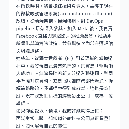
在微軟時期，我曾擔任技術負責人，主導了現在
的微軟帳號管理系統( account.microsoft.com)
改版，從前端架構、後端模組、到 DevOps
pipeline 都有深入參與。加入 Meta 後，我負責
Facebook 直播與遊戲影片的推薦品質，推動系
統優化與演算法改進，並參與多次內部升遷評估
與組織調整。
這些年，從獨立貢獻者（IC）到管理職的轉換過
程中，我發現自己最有熱情的，其實是「幫助他
人成功」。無論是陪著新人渡過入職迷惘、幫同
事準備升遷資料、或是協助團隊跨部門溝通、拆
解策略路線，我都從中得到成就感。這也是為什
麼，現在我想把這樣的經驗帶出公司，成為一位
導師。
如果你面臨以下情境，我或許能幫得上忙：
面試常常卡關，想知道外商科技公司真正看重什
麼、如何展現自己的價值