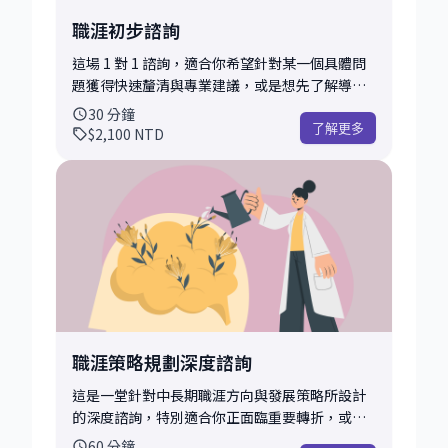
職涯初步諮詢
這場 1 對 1 諮詢，適合你希望針對某一個具體問
題獲得快速釐清與專業建議，或是想先了解導師
的風格與互動方式。這也是許多學員進行首次會
30
分鐘
談、試水溫的選擇。 在這段時間內，我們會先簡
了解更多
$2,100
NTD
單釐清你的背景與現況，協助你聚焦核心問題，
並根據我的經驗提供具體可行的建議、思考框
架，或是下一步行動方向。 你可以討論的主題非
常彈性，以下是一些常見範例： • 對職涯方向感
到迷惘，想獲得一些釐清與建議 • 正在考慮轉職
／換產業，但不確定是否是對的時機 • 面試前想
快速練習一些常見題目或自我介紹 • 想詢問技能
學習、進修、職涯路線的選擇 • 有一段經歷不知
道該如何寫入履歷或表現成亮點 • 想了解導師的
風格與互動方式 • 希望先試試看 mentoring 的
職涯策略規劃深度諮詢
感覺 • 有其他任何與科技職涯相關的問題 以上只
是一些範例，只要是與科技職涯相關的任何問
這是一堂針對中長期職涯方向與發展策略所設計
題，都歡迎帶來討論。如果你不確定問題怎麼定
的深度諮詢，特別適合你正面臨重要轉折，或希
義也沒關係，我們可以一起釐清、拆解你的想
望重新整理目標、規劃下一步行動的人。無論你
60
分鐘