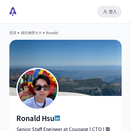
登入
首頁
尋找導師大大
Ronald
Ronald Hsu
Ronald Hsu|Senior Staff Software Engineer at Coupa
Senior Staff Engineer at Coupang | CTO | 職