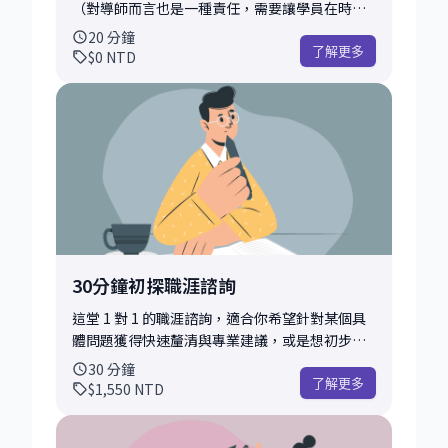
（對導師而言也是一種責任，需要讓學員在時間
內有所獲得）外，也開始每週限時的 coffeechat
20
分鐘
時間，希望能在短時間內解決你的疑惑，有需要
了解更多
$0
NTD
再讓我協助深度的引領
30分鐘初探職涯諮詢
這堂 1 對 1 的職涯諮詢，適合你希望針對某個具
體問題獲得快速釐清與專業建議，或是想初步了
解導師的風格與互動方式。這也是許多學員進行
30
分鐘
首次會談、試水溫的首選。 在這段時間內，我們
了解更多
$1,550
NTD
會先簡單釐清你的背景與現況，協助你聚焦核心
問題，並根據我的經驗提供具體可行的建議、思