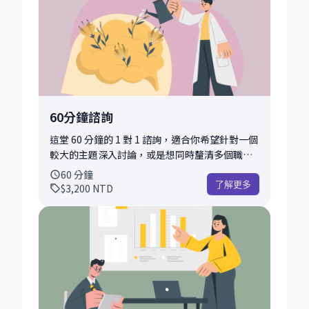
考框架，或是下一步行動方向。 為了讓對談更聚
焦、實用，我也會在會前做以下幾項準備： • 閱
讀你提供的履歷、背景簡述，快速掌握你的職涯
輪廓 • 針對你提出的問題或挑戰，設計 2–3 個關
鍵探討角度 • 預先整理可能適用的資源、方法或
工具，協助你迅速拆解問題 你可以討論的主題非
常彈性，以下是一些常見範例： • 對職涯方向感
到迷惘，想獲得一些釐清與建議 • 正在考慮轉職
60分鐘諮詢
／換產業，但不確定是否是對的時機 • 面試前想
快速練習一些常見題目或自我介紹 • 想詢問技能
這堂 60 分鐘的 1 對 1 諮詢，適合你希望針對一個
學習、進修、職涯路線的選擇 • 有一段經歷不知
較大的主題深入討論，或是想同時釐清多個職涯
道該如何寫入履歷或表現成亮點 • 想了解導師的
相關問題。我會協助你梳理背景與情境，釐清目
60
分鐘
風格與互動方式 • 希望先試試看 mentoring 的
標與卡點，並提供具體可行的建議與思考方向。
了解更多
$3,200
NTD
感覺 • 有其他任何與科技職涯相關的問題 以上只
相較於 30 分鐘諮詢，這個諮詢有更多的時間讓我
是一些範例，只要是與科技職涯相關的任何問
們建立對話節奏，深入探索問題背後的原因，並
題，都歡迎帶來討論。如果你不確定問題怎麼定
討論更全面的行動策略。你可以選擇聚焦在一個
義也沒關係，我們可以一起釐清、拆解你的想
主題深入探討，也可以列出 2～3 個關鍵問題進行
法。 會後你可以帶走： • 一個明確可行的下一步
整體盤點與優先排序。 常見的討論主題包括（不
建議 • 我的觀察與客觀回饋（依據你當下提供的
限於）： • 想轉職，但不確定該往什麼方向，或
資訊） • 後續可行的發展方向，或是否適合安排
該選哪個 offer • 對目前的工作感到迷惘或倦
進一步的深入諮詢 這場諮詢非常適合正在思考
怠，想重新盤點職涯目標 • 思考是否該繼續當工