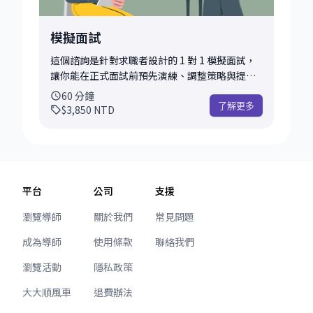
中、希望理清方向，或想先感受看看 mentoring
程師、走管理職，還是創業／出國 • 想知道如何
是否適合自己的你。期待幫助你更有信心地邁出
補強技能、提升自己成為更有競爭力的人選 • 遇
模擬面試
下一步！
到升遷瓶頸，想優化專案策略與內部影響力 • 有
其他任何與科技職涯相關的問題 這些都是過去
這個諮詢是針對求職者設計的 1 對 1 模擬面試，
mentees 常帶來的問題範例，無論你正在經歷哪
讓你能在正式面試前預先演練、調整策略與提升
個職涯階段，只要是與科技工作發展相關的議
自信。我會根據你應徵的職位、公司與面試形
60
分鐘
題，都歡迎討論。 諮詢後，你可以帶走： • 針對
式，設計最貼近實戰的模擬流程，並在每個環節
了解更多
$3,850
NTD
你的背景與需求量身訂做的職涯建議 • 明確的下
給予具體回饋與提升建議。 模擬內容可彈性選
一步行動項目（或可行選項清單） • 推薦的學習
擇，常見的面試類型包括： • 系統設計
資源、文章、社群或工具 • 後續可行的發展方
（System Design） • 程式題與現場
向，或是否適合安排進一步的深入諮詢 若需要，
coding（LeetCode / 白板） • 行為面試
我也可以協助你規劃長期 mentoring 路線（例如
（Behavioral / STAR 答題） • 案例題（適用於
平台
公司
支援
履歷修改、模擬面試等後續服務） 這個諮詢特別
PM / Data / Design） • Portfolio
適合希望有系統地釐清方向、建立策略與行動方
walkthrough（設計師適用） 你可以在預約時提
瀏覽導師
關於我們
常見問題
案的你。 如果你覺得自己正在職涯的「交叉路
供履歷、求職目標職位與預期模擬內容，我會根
成為導師
使用條款
聯絡我們
口」，歡迎把你的故事帶來，我們一起拆解、整
據這些資訊安排適合的題目與流程。 我們會模擬
理與前進。
完整面試的節奏與緊張感，讓你能在安全環境中
瀏覽活動
隱私政策
犯錯、調整與強化表現。 每次模擬會包含以下幾
個環節： • 模擬面試實作（約 30～40 分鐘） •
大大順風車
退費辦法
面試表現講評與具體回饋 • 題型應對建議、回答