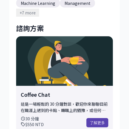
Machine Learning
Management
Resume Review
履歷健檢
模擬面試
+
7
more
職涯發展建議
職涯諮詢
職涯轉換
諮詢方案
跨領域轉職
Coffee Chat
這是一場輕鬆的 30 分鐘對談，歡迎你來聊聊目前
在職涯上遇到的卡點、轉職上的猶豫，或任何讓
你感到不確定的想法。無論你只是單純想聽聽不
30
分鐘
同的觀點，還是希望從對談中釐清思緒、獲得一
了解更多
$550
NTD