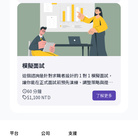
些方向，這都會是一個不錯的起點。 為了讓這段
時間更有收穫，建議你在預約前先稍微想一下：
「你最近最想解決的問題是什麼？」、「你希望
這次聊天能帶走些什麼？」如果能帶著一點具體
的提問或情境來聊，通常會更有幫助！ 常見會聊
到的主題有： • 想轉職但還不確定方向 • 工作
一段時間後感到卡關、沒動力 • 不知道目前的技
能夠不夠應徵某個職位 • 想了解某個領域的工作
內容或準備方法 • 或是任何和職涯有關的問題，
都歡迎提出來聊聊 這場 Coffee Chat 沒有制式的
模擬面試
流程，會根據你的情況來聊。我會用自己的經驗
和觀察，提供一些想法、建議或參考資料。希望
這個諮詢是針對求職者設計的 1 對 1 模擬面試，
在這段輕鬆的對話裡，能讓你對未來多一點信
讓你能在正式面試前預先演練、調整策略與提升
心，也更知道接下來可以怎麼走。如果你之後想
自信。我會根據你應徵的職位、公司與面試形
60
分鐘
要更深入探討某個主題，也可以考慮再預約進一
式，設計最貼近實戰的模擬流程，並在每個環節
了解更多
$1,100
NTD
步的諮詢。 註：所有觀點僅代表個人產業觀察，
給予具體回饋與提升建議。 模擬內容可彈性選
不代表目前或過去任職公司之立場
擇，常見的面試類型包括： • ML / GenAI 系統設
計（System Design） • 行為面試
（Behavioral / STAR 答題） • 招募經理面試
(Hiring Manager Screen) 你可以在預約時提供
平台
公司
支援
履歷、求職目標職位與預期模擬內容，我會根據