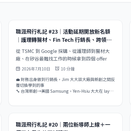
職涯飛行札記 #23｜活動延期開放新名額
｜護理轉醫材、Fin Tech 行銷長、跨領域
採購，五位大大跨出去之後的故事
從 TSMC 到 Google 採購、從護理師到醫材大
廠、在矽谷最難找工作的時候拿到四個 offer
2026年7月10日
10 分鐘
💼 財務出身做到行銷長，Jim 大大談大廠與新創之間反
覆切換學到的事  

🔧 台灣新創→美國 Samsung，Yen-Hsiu 大大在 layoff 
最嚴重的時候拿到 Nvidia、Meta、Amazon offer  

💻 走過 3 次裁員、待過 9 家公司，Rudy 大大從新創到
外商、從台灣到新加坡的路  

🏭 TSMC 工廠出發，一路走到 Google 全球採購，柏儒
大大談端到端視野怎麼建立  

職涯飛行札記 #20｜兩位新導師上線＋一
🏥 台灣護理師到新加坡 ICU，再轉進國際醫材大廠，