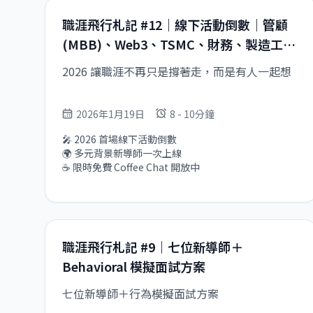
在於處理抽象問題與判斷優先順序的思維

🛠️ 新功能上線： 導師庫越來越大？「收藏導師」功能
職涯飛行札記 #12｜線下活動倒數｜管顧
正式推出，把心儀的職涯傳送點存下來
(MBB)、Web3、TSMC、財務、製造工程
等多位新導師上線
2026 讓職涯不再只是撐著走，而是有人一起想
2026年1月19日
8 - 10分鐘
🎤 2026 首場線下活動倒數

🌍 多元背景新導師一次上線

☕ 限時免費 Coffee Chat 開放中
職涯飛行札記 #9｜七位新導師＋
Behavioral 模擬面試方案
七位新導師＋行為模擬面試方案