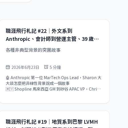
職涯飛行札記 #22｜外文系到
Anthropic、會計師到營運主管、39 歲工
程師退休，六條不按劇本走的路
各種非典型背景的突圍故事
2026年6月23日
5 分鐘
🤖 Anthropic 第一位 MarTech Ops Lead，Sharon 大
大談怎麼把非線性背景說成一個故事

🇲🇾 Shopline 馬來西亞 GM 到矽谷 APAC VP，Chris 
大大談一個市場一個市場打出來的路

📊 會計師出身闖進美國 Amazon，Han 大大揭開非典
型背景海外職涯的真實樣貌

💻 eBay、Pinterest、Quora 都待過，George 大大談
回台灣這個決定沒有標準答案

職涯飛行札記 #19｜地質系到巴黎 LVMH
🔥 Meta 工程師 39 歲決定 FIRE，Yu-Keng 大大分享退