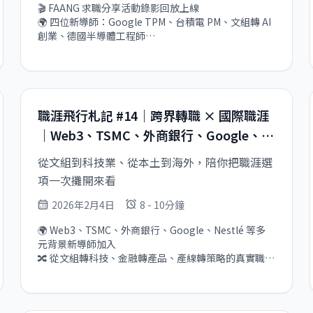
🎬 FAANG 求職分享活動錄影回放上線

🌍 四位新導師：Google TPM、台積電 PM、文組轉 AI 
創業、德國半導體工程師

🔄 非典型職涯的共同命題：怎麼把「不像一條線」的背
景，變成最難被取代的競爭力
職涯飛行札記 #14｜跨界轉職 × 國際職涯
｜Web3、TSMC、外商銀行、Google、
Nestlé 新導師上線
從文組到科技業、從本土到海外，陪你把職涯選
項一次攤開來看
2026年2月4日
8 - 10分鐘
🌍 Web3、TSMC、外商銀行、Google、Nestlé 等多
元背景新導師加入

🔀 從文組轉科技、金融轉產品、產線轉策略的真實職涯
路徑

☕ 多位導師限時開放免費 Coffee Chat

🧭 幫你校準國際職涯與角色定位的現實版本