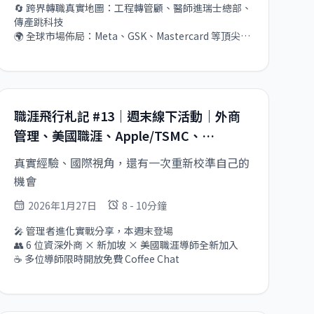
🔄 跨界轉職真實地圖：工程轉管顧、醫師進瑞士總部、
傳產跳科技

🌍 全球市場佈局：Meta、GSK、Mastercard 等頂尖企
業經驗公開

🎯 FAANG 最新面試解析：AI coding、System 
Design、Offer 談判實戰分享
職涯飛行札記 #13｜週末線下活動｜外商
管理、美國職涯、Apple/TSMC、
Google、AWS 等多位新導師上線
真實經驗、國際視角，還有一次重新校準自己的
機會
2026年1月27日
8 - 10分鐘
🎤 管理者進化實戰分享，本週末登場

👥 6 位資深外商 × 新加坡 × 美國職涯導師全新加入

☕ 多位導師限時開放免費 Coffee Chat