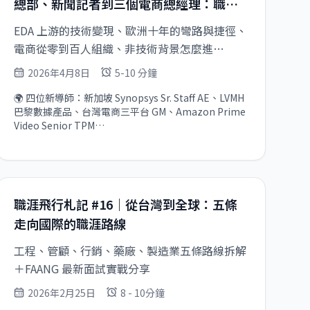
總部、新聞記者到三個電商總經理：職涯
休前的盤算（限時免費 Coffee Chat）

👩‍💼 零理工背景到加拿大管理資深外國業務團隊，
最難的不在於轉彎，在轉彎後怎麼站穩
EDA 上游的技術變現、歐洲十年的彎路與捷徑、
Sherry 大大談那段自我懷疑的日子
電商從零到百人組織、非技術背景怎麼進
Amazon TPM
2026年4月8日
5-10 分鐘
🌍 四位新導師：新加坡 Synopsys Sr. Staff AE、LVMH 
巴黎數據產品、台灣電商三平台 GM、Amazon Prime 
Video Senior TPM

🎙️ 線上活動：AI 時代 Junior 工程師的成長，Uber EM 
× VIVOTEK RD Manager 對談

💡 導師觀點：主管真正的工作，是讓自己變得不那麼必
職涯飛行札記 #16｜從台灣到全球：五條
走向國際的職涯路線
工程、管顧、行銷、藥廠、製造業五條路線拆解
＋FAANG 最新面試實戰分享
2026年2月25日
8 - 10分鐘