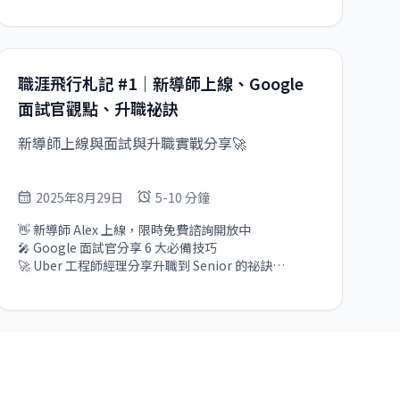
職涯飛行札記 #1｜新導師上線、Google
面試官觀點、升職祕訣
新導師上線與面試與升職實戰分享🚀
2025年8月29日
5-10 分鐘
👋 新導師 Alex 上線，限時免費諮詢開放中

🎤 Google 面試官分享 6 大必備技巧

🚀 Uber 工程師經理分享升職到 Senior 的祕訣

💡 戰勝冒牌者心態，勇敢把握機會