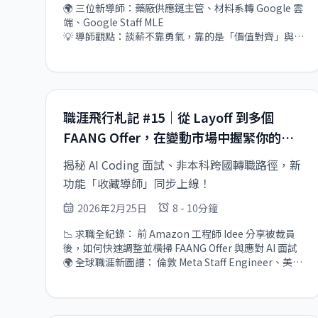
🌍 三位新導師：藥廠供應鏈主管、材料系轉 Google 雲
端、Google Staff MLE

💡 導師觀點：談薪不靠勇氣，靠的是「價值對齊」與
「選擇權優先序」

🎬 Idee 的 FAANG 求職錄影回放今天是優惠最後一天
職涯飛行札記 #15｜從 Layoff 到多個
FAANG Offer，在變動市場中握緊你的核
心籌碼
揭秘 AI Coding 面試、非本科跨國轉職路徑，新
功能「收藏導師」同步上線！
2026年2月25日
8 - 10分鐘
📉 求職全紀錄： 前 Amazon 工程師 Idee 分享被裁員
後，如何快速調整並橫掃 FAANG Offer 與應對 AI 面試

🌍 全球職涯新圖譜： 倫敦 Meta Staff Engineer、美國
微軟 AI 專家、北美 B2B Sales VP 齊聚，拆解跨國超車
術

💡 核心競爭力： 軟體工程師的技術壁壘不在工具，而