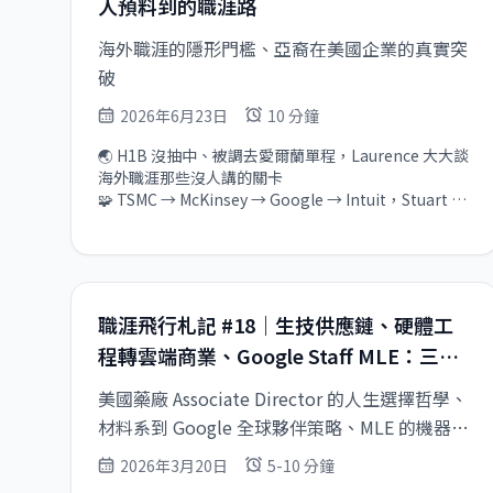
人預料到的職涯路
沒有留學經歷也走得到的職場實驗

🎬 現場超過百人！Bohr 大大 AI Agent 系統設計回放現
海外職涯的隱形門檻、亞裔在美國企業的真實突
在開放，還沒看的不要錯過
破
2026年6月23日
10 分鐘
🌏 H1B 沒抽中、被調去愛爾蘭單程，Laurence 大大談
海外職涯那些沒人講的關卡

🧩 TSMC → McKinsey → Google → Intuit，Stuart 大
大揭開亞裔在美國職場真正卡住的原因

🏭 台積電 25 年再加入 Google，Henry 大大談職涯選
擇的本質

📊 理工背景轉品牌長，CY 大大（限時免費 Coffee 
Chat）

職涯飛行札記 #18｜生技供應鏈、硬體工
🌍 台灣人去非洲做 FinTech，博世大大協助公司被 
程轉雲端商業、Google Staff MLE：三條
NASDAQ 上市公司收購的路

🎙️ AI 讓工程師效率提升，但踏實感消失了，線上活動錄
跨界往上走的路
美國藥廠 Associate Director 的人生選擇哲學、
影已上線
材料系到 Google 全球夥伴策略、MLE 的機器學
習 × 系統工程 × 產品交界
2026年3月20日
5-10 分鐘