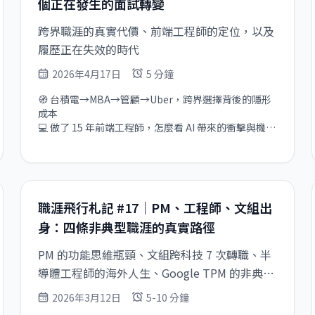
個正在發生的面試轉變
Bobo 大大談護理背景還能去哪  

🤖 強颱順延！Airbnb Staff Engineer Bohr 大大的 AI 
跨界職涯的真實代價、前端工程師的定位，以及
Agent 線下活動釋出新名額  
履歷正在失效的時代
2026年4月17日
5 分鐘
🧭 台積電→MBA→管顧→Uber，跨界選擇背後的隱形
成本

💻 做了 15 年前端工程師，怎麼看 AI 帶來的衝擊與機會

🎟️ AI 開發與面試實戰活動，下週末登場，早鳥優惠到
下週一（4/20）

📉 導師觀察：履歷正在失去價值，企業開始直接看你怎
麼做事
職涯飛行札記 #17｜PM、工程師、文組出
身：四條非典型職涯的真實路徑
PM 的功能思維瓶頸、文組跨科技 7 次轉職、半
導體工程師的海外人生、Google TPM 的非典型
路徑
2026年3月12日
5-10 分鐘