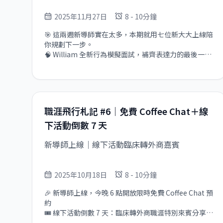
2025年11月27日
8 - 10分鐘
🎯 這兩週新導師實在太多，本期就用七位新大大上線陪
你規劃下一步。

🧠 William 全新行為模擬面試，補齊表達力的最後一哩
路。
職涯飛行札記 #6｜免費 Coffee Chat＋線
下活動倒數 7 天
新導師上線｜線下活動臨床轉外商嘉賓
2025年10月18日
8 - 10分鐘
🎉 新導師上線，今晚 6 點開放限時免費 Coffee Chat 預
約

🎟 線下活動倒數 7 天：臨床轉外商職涯特別來賓分享

⭐ 精選導師推薦，立即安排你的下一步