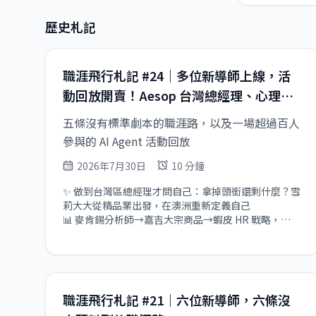
歷史札記
職涯飛行札記 #24｜多位新導師上線，活
動回放開賣！Aesop 台灣總經理、心理系
轉作 AI 產品、Amazon 資深 RF 工程師等
五條沒有標準劇本的職涯路，以及一場超過百人
導師上線
參與的 AI Agent 活動回放
2026年7月30日
10 分鐘
✨ 做到台灣區總經理才問自己：拿掉頭銜還剩什麼？雪
莉大大從精品業出發，在澳洲重新定義自己

📊 麥肯錫分析師→嘉吉大宗商品→蝦皮 HR 戰略，
Ariel 大大談甲乙方互轉與新加坡求職

🌏 FMCG 十五年橫跨三個市場，Law 大大談從執行到
總監看事情的角度怎麼變（限時免費 Coffee Chat）

🛰️ Amazon 低軌衛星計畫核心工程師，何預大大談硬
體工程師走外商職涯的路（限時免費諮詢）

職涯飛行札記 #21｜六位新導師，六條沒
🧠 心理系出身帶 AI 產品線到 Sr. Director，YD 大大談