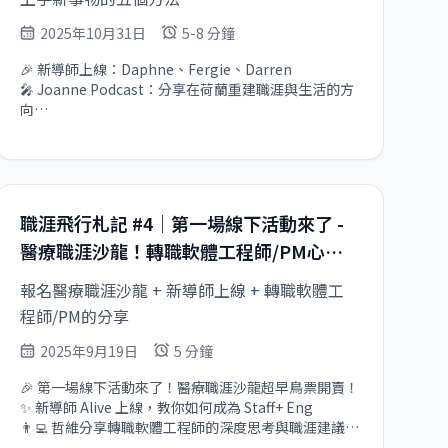
2025年10月31日
5-8 分鐘
🎉 新導師上線：Daphne、Fergie、Darren

🎤 Joanne Podcast：分享在荷蘭重建職涯與生活的方
向

💡 Mark 分享快速上手新事物的五個方法
職涯飛行札記 #4｜第一場線下活動來了 -
醫療職涯沙龍！轉職軟體工程師/PM心態
分享
報名醫療職涯沙龍 + 新導師上線 + 轉職軟體工
程師/PM的分享
2025年9月19日
5 分鐘
🎉 第一場線下活動來了！醫療職涯沙龍超早鳥票開賣！

✨ 新導師 Alive 上線，教你如何成為 Staff+ Eng

👨‍💻 哲維分享轉職軟體工程師的深度思考與職涯建議

🚀 Una 分享如何準備轉職軟體產品經理的實用建議