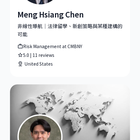
Meng Hsiang Chen
Meng Hsiang Chen|Risk Management at CMBNY
非線性導航｜法律留學、新創策略與某種建構的
可能
Risk Management at CMBNY
5.0
|
11
reviews
United States