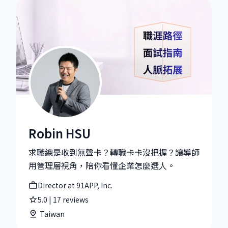
Robin HSU
Robin HSU|Director at 91APP, Inc.
求職總是收到無聲卡？轉職卡卡沒把握？讓導師
用管理層視角，陪你看懂企業怎麼選人。
Director at 91APP, Inc.
5.0
|
17
reviews
Taiwan