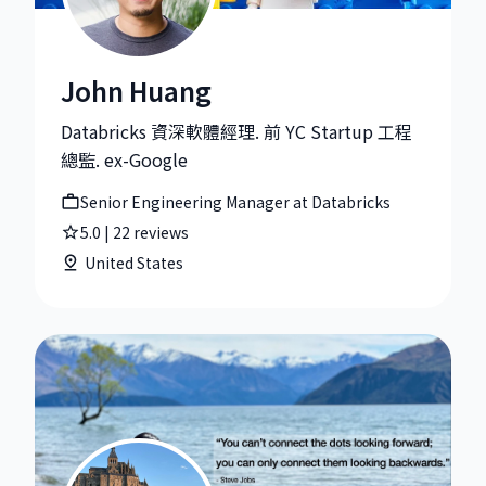
John Huang
John Huang|Senior Engineering Manager at Databric
Databricks 資深軟體經理. 前 YC Startup 工程
總監. ex-Google
Senior Engineering Manager at Databricks
5.0
|
22
reviews
United States