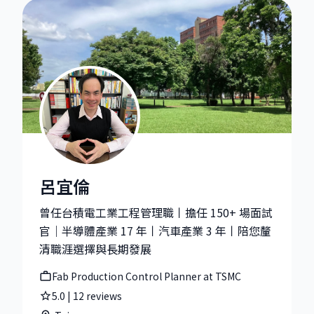
呂宜倫
呂宜倫|Fab Production Control Planner at TSMC
曾任台積電工業工程管理職丨擔任 150+ 場面試
官｜半導體產業 17 年丨汽車產業 3 年丨陪您釐
清職涯選擇與長期發展
Fab Production Control Planner at TSMC
5.0
|
12
reviews