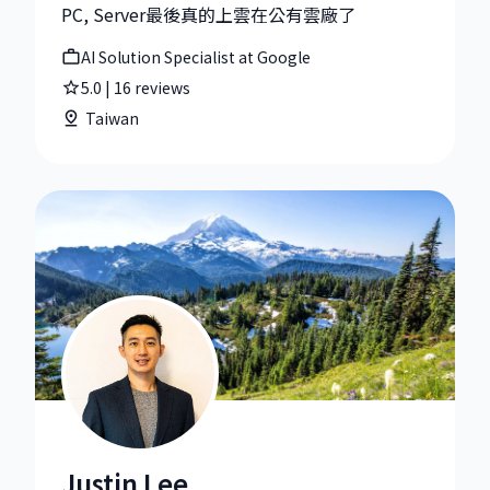
PC, Server最後真的上雲在公有雲廠了
AI Solution Specialist at Google
5.0
|
16
reviews
Taiwan
Justin Lee
Justin Lee|Associate Director, Global Supply Chain 