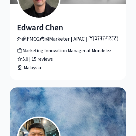
Edward Chen
Edward Chen|Marketing Innovation Manager at Mond
外商FMCG跨國Marketer | APAC | 🇹🇼🇲🇾🇸🇬
Marketing Innovation Manager at Mondelez
5.0
|
15
reviews
Malaysia