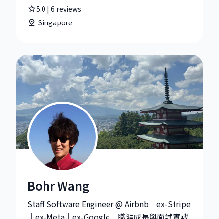
5.0
|
6
reviews
Singapore
Bohr Wang
Bohr Wang|Staff Software Engineer at Airbnb
Staff Software Engineer @ Airbnb｜ex-Stripe
｜ex-Meta｜ex-Google｜職涯成長與面試實戰