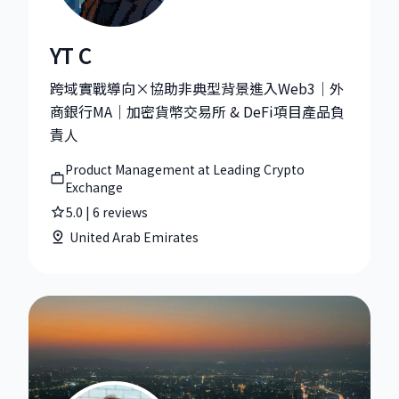
YT C
YT C|Product Management at Leading Crypto Exchan
跨域實戰導向×協助非典型背景進入Web3｜外
商銀行MA｜加密貨幣交易所 & DeFi項目產品負
責人
Product Management at Leading Crypto
Exchange
5.0
|
6
reviews
United Arab Emirates