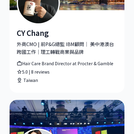
CY Chang
CY Chang|Hair Care Brand Director at Procter & Gam
外商CMO | 前P&G總監 IBM顧問｜ 美中港澳台
跨國工作｜理工轉戰商業與品牌
Hair Care Brand Director at Procter & Gamble
5.0
|
8
reviews
Taiwan