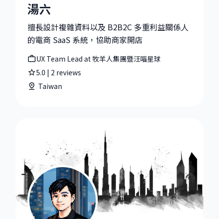
湯六
湯六|UX Team Lead at 牧羊人集團暨汪喵星球
擅長設計複雜資料以及 B2B2C 多重利益關係人
的電商 SaaS 系統，協助商家開店
UX Team Lead at 牧羊人集團暨汪喵星球
5.0
|
2
reviews
Taiwan