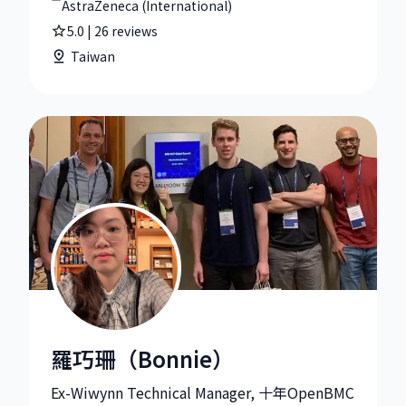
AstraZeneca (International)
5.0
|
26
reviews
Taiwan
羅巧珊（Bonnie）
羅巧珊（Bonnie）|Technical Manager at JMicron Tec
Ex-Wiwynn Technical Manager, 十年OpenBMC