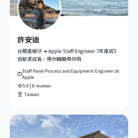
許安迪
許安迪|Staff Panel Process and Equipment Engineer a
台積產線仔 ➔ Apple Staff Engineer 7年達成5
倍薪資成長，帶你轉職帶你飛
Staff Panel Process and Equipment Engineer at
Apple
5.0
|
6
reviews
Taiwan