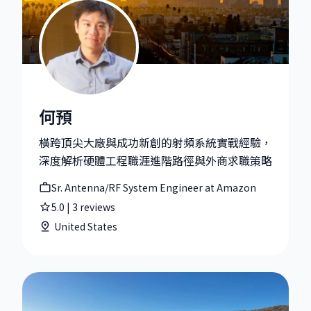
何預
何預|Sr. Antenna/RF System Engineer at Amazon
橫跨頂尖大廠與成功新創的射頻系統實戰經驗，
深度解析硬體工程職涯進階路徑與外商求職策略
Sr. Antenna/RF System Engineer at Amazon
5.0
|
3
reviews
United States