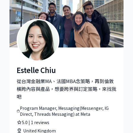
Estelle Chiu
Estelle Chiu|Program Manager, Messaging(Messenger,
從台灣金融業MA、法國MBA念策略，再到倫敦
橫跨內容與產品，想要跨界與訂定策略，來找我
吧
Program Manager, Messaging(Messenger, IG
Direct, Threads Messaging) at Meta
5.0
|
1
reviews
United Kingdom