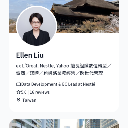
Ellen Liu
Ellen Liu|Data Development & EC Lead at Nestlé
ex L'Oreal, Nestle, Yahoo 擅長組織數位轉型／
電商／媒體／跨通路業務經營／跨世代管理
Data Development & EC Lead at Nestlé
5.0
|
16
reviews
Taiwan