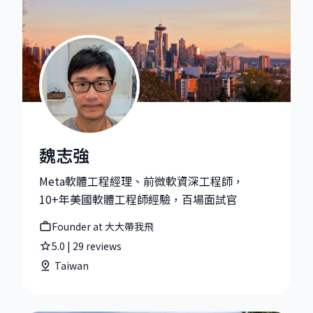
魏志強
魏志強|Founder at 大大帶我飛
Meta軟體工程經理、前微軟資深工程師，
10+年美國軟體工程師經驗，百場面試官
Founder at 大大帶我飛
5.0
|
29
reviews
Taiwan