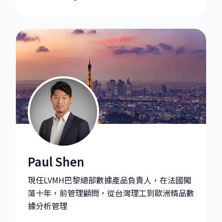
Paul Shen
Paul Shen|Data & BI Product Manager at Moët Henne
現任LVMH巴黎總部數據產品負責人，在法國闖
蕩十年，前管理顧問，從台灣理工到歐洲精品數
據分析管理