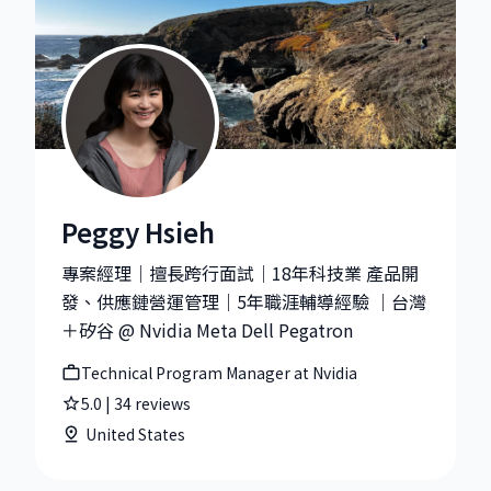
Peggy Hsieh
Peggy Hsieh|Technical Program Manager at Nvidia
專案經理｜擅長跨行面試｜18年科技業 產品開
發、供應鏈營運管理｜5年職涯輔導經驗 ｜台灣
＋矽谷 @ Nvidia Meta Dell Pegatron
Technical Program Manager at Nvidia
5.0
|
34
reviews
United States