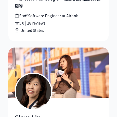
指導
Staff Software Engineer at Airbnb
5.0
|
18
reviews
United States
Clare Lin|業務總經理 at Yahoo 台灣電子商務