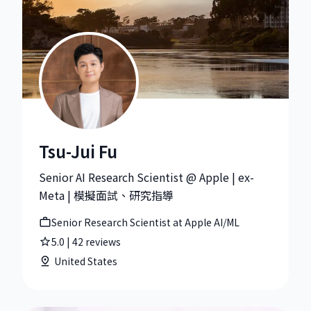
Tsu-Jui Fu
Tsu-Jui Fu|Senior Research Scientist at Apple AI/ML
Senior AI Research Scientist @ Apple | ex-
Meta | 模擬面試、研究指導
Senior Research Scientist at Apple AI/ML
5.0
|
42
reviews
United States