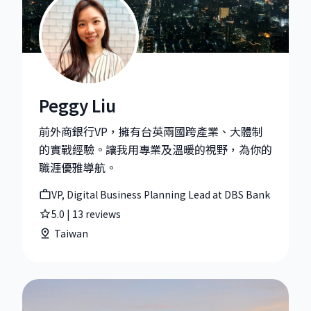
Peggy Liu
Peggy Liu|VP, Digital Business Planning Lead at DBS
前外商銀行VP，擁有台英兩國跨產業、大體制
的實戰經驗。讓我用專業及溫暖的視野，為你的
職涯優雅導航。
VP, Digital Business Planning Lead at DBS Bank
5.0
|
13
reviews
Taiwan