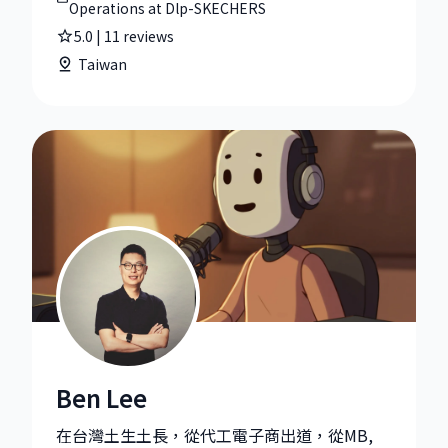
Operations at Dlp-SKECHERS
5.0
|
11
reviews
Taiwan
Ben Lee
Ben Lee|AI Solution Specialist at Google
在台灣土生土長，從代工電子商出道，從MB,