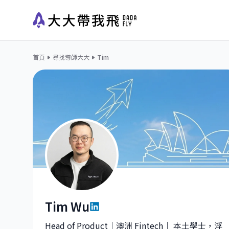
首頁
尋找導師大大
Tim
Tim Wu
Tim Wu|Head of Product at Webull Securities Au
Head of Product｜澳洲 Fintech｜ 本土學士，浮