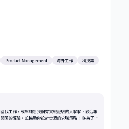
Product Management
海外工作
科技業
出國找工作，或單純想找個有實戰經驗的人聊聊，歡迎報
的經驗，並協助你設計合適的求職策略！ 📝為了讓
做以下幾項準備： - 閱讀你提供的履歷、背景簡述，快