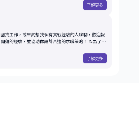
了解更多
對海外職涯方向感到迷惘，想釐清求職市場現況、尋求建議
念書，但遲遲無法拿定主意，需要結構化的指引 - 如何
目前背景與產業需求之間的 Gap 🔖會後你可以帶
察與回饋 - 評估是否需安排深度諮詢、設計完整海外求職行
出國找工作，或單純想找個有實戰經驗的人聊聊，歡迎報
的經驗，並協助你設計合適的求職策略！ 📝為了讓
做以下幾項準備： - 閱讀你提供的履歷、背景簡述，快
了解更多
對海外職涯方向感到迷惘，想釐清求職市場現況、尋求建議
念書，但遲遲無法拿定主意，需要結構化的指引 - 如何
目前背景與產業需求之間的 Gap 🔖會後你可以帶
- 3-6個月完整出國攻略