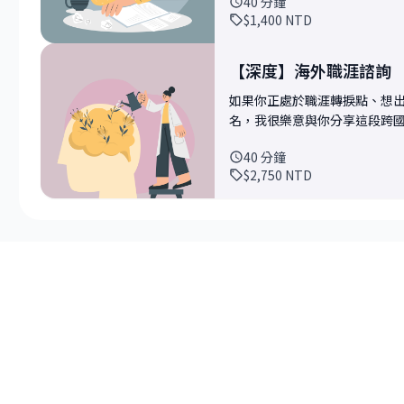
40
分鐘
速掌握你的職涯輪廓 - 針對你提出的問題或挑戰，設計 2–3 個關鍵探討角度 💡你可以討
$1,400
NTD
論的主題非常彈性，例如 - 
- 正在考慮轉職、出國、或出國
突破求職無聲卡與投遞困境 - 怎麼縮小
【深度】海外職涯諮詢
走： - 下一步行動建議 - 觀
如果你正處於職涯轉捩點、想
動方案
名，我很樂意與你分享這段跨國闖蕩
對談更聚焦、實用，我將在會前
40
分鐘
速掌握你的職涯輪廓 - 針對你提出的問題或挑戰，設計 2–3 個關鍵探討角度 💡你可以討
$2,750
NTD
論的主題非常彈性，例如 - 
- 正在考慮轉職、出國、或出國
突破求職無聲卡與投遞困境 - 怎麼縮小
走： - 制定可行策略與潛在目標 