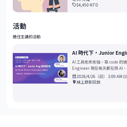
$4,450
NTD
活動
擔任主講的活動
AI 時代下，Junior En
AI 工具愈來愈強，寫 code 的速度
Engineer 現在每天都在用
更快把東西做完？ - 手寫能力感
2026/4/26（日） 2:00 AM (
做一個完全沒做過的功能，怎麼分
線上錄影回放
釋，要怎麼確保自己的核心能力沒有
做，那還需要 Junior 工程師嗎？ 這些問題沒有標準答案，但值得認真討論。 
動，我們邀請兩位來自不同工程
已經高度普及的時代，Junior
場活動會以 **panel discus
自的工作場景、帶人經驗與觀察
照。 本場活動將從實際工作場景出發，分享與討論： - AI 時代下，工程師的成長標準與