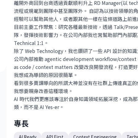
離開外商回到台商透過貢獻順利升上 RD Manager(以 t
流程或規範到團隊中甚至團隊外。 自認為以技術領導的
經驗可以幫助其他人，或者跟其他一樣在這條道路上前進
目前主要工作聚焦：研究各種最新技術，透過 Talk/Prese
隊，發揮技術影響力。在公司內部我也常幫助部門內部跟
Technical 1:1。
除了 Web Technology，我也鑽研了一些 API 
公司內部推動 agentic development workflow/context 
as code / context matters 改變改良開發流程，打造
我想成為導師的原因很簡單。
看到很多賣課導向的所謂大神並沒有在社群上傳達真正的價值，
我想要親身改善這種環境。
AI 時代我們更應該專注於自身知識領域拓展深挖，成為那
類，而不是 AI Yes-er。
專長
AI Ready
API First
Context Engineering
Techn