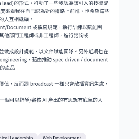
ech lead)的形式，推動了一些我認為該引入的技術或
角度來看我在自己認為對的道路上前進，也希望這些
的人互相砥礪。
nt/Document 或撰寫規範，執行訓練以賦能團
其他部門工程師或非工程師，進行諮詢或
設計的知識並做成設計規範，以文件賦能團隊。另外近期也在
engineering，藉由推動 spec driven / document
更好的產品。
反而跟 broadcast 一樣只會散播資訊焦慮，
一個可以指導/審核 AI 產出的有思想有底氣的人
ical Leadership
Web Development