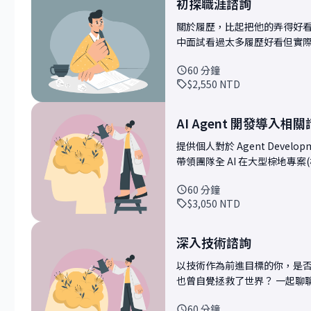
初探職涯諮詢
主題來問 為什麼要設計這個課程？ - 受眾是想跳脫公司交付=自我提升的人 - 環境只能
關於履歷，比起把他的弄得好看
決定你的上限或下限其中一個，
中面試看過太多履歷好看但實際上沒有
個月都應該要有提升跟進步，
試官我會如何幫助他們成長？ --分隔線以下是預設內容-- 這堂 1 對 1 的職涯諮詢，適合
間或機會 - 每次做完一件事: 導入
60
分鐘
你希望針對某個具體問題獲得
retrospective，這是最好
$2,550
NTD
方式。這也是許多學員進行首次會談、試水溫的首
數？ - 暫時為自由安排
清你的背景與現況，協助你聚
框架，或是下一步行動方向。 為了讓對談更聚焦、實用，我也會在會前做以下幾項準
AI Agent 開發導入相
備： • 閱讀你提供的履歷、背景簡述，快
提供個人對於 Agent Development 至
挑戰，設計 2–3 個關鍵探討角度 • 預先整理可能適用的資源、方法或工具，協助
帶領團隊全 AI 在大型棕地專案
速拆解問題 你可以討論的主題非常彈性，以下是一些常見範例： • 對職涯方向感到迷
或重構 (with 0 manual coding) 使用框架/工具/思維： * Claude Cod
惘，想獲得一些釐清與建議 • 正在考慮轉職／換產業，但不確定是否是對的時機 • 面
60
分鐘
superpowers/openspec/... * M
試前想快速練習一些常見題目或自我介紹 • 想詢問技能學習、
$3,050
NTD
multi-layered spec managemen
• 有一段經歷不知道該如何寫入履歷或表現成亮點 •
合對象： * 導入 AI 開發遇到問題的
希望先試試看 mentoring 的感覺 • 有其他任何與科技職涯相關的問題 以上只
AI 有關的議題也歡迎洽詢
例，只要是與科技職涯相關的
深入技術諮詢
也沒關係，我們可以一起釐清、拆解你的想法。 會後你可
以技術作為前進目標的你，是
下一步建議 • 我的觀察與客觀回饋（依據你當下提供的資訊） • 後續可行的發展方
也曾自覺拯救了世界？ 一起聊聊跟討論技
向，或是否適合安排進一步的深入諮詢 這場諮詢非常適合正在思考中
術問題也可以 * 對 AI 導入，A
或想先感受看看 mentori
60
分鐘