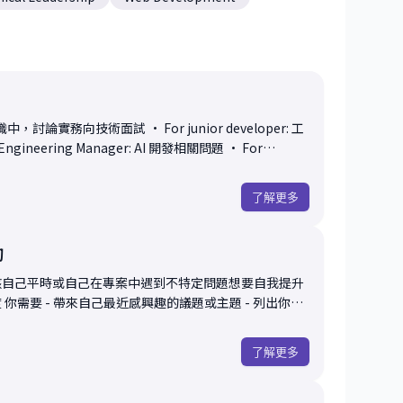
論實務向技術面試 • For junior developer: 工
Engineering Manager: AI 開發相關問題 • For
r anyone who wants to improve yourself: 自我提
作中遇到的各種問題感到迷惘需要找人聊聊的人 希望在
了解更多
多一點信心，也更知道接下來可以怎麼走。 如果你之
也可以再考慮預約進一步的諮詢。
詢
核自己平時或自己在專案中遇到不特定問題想要自我提升
你的
司的專案給的成長機會偏低，那我們可以約基本諮詢中討論
了解更多
總時間不會改變 初次
nt
域了解不深的話也可以拿別的