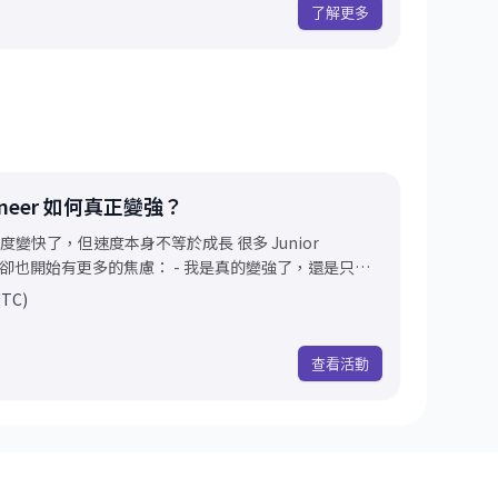
了解更多
gineer 如何真正變強？
變快了，但速度本身不等於成長 很多 Junior
 AI，卻也開始有更多的焦慮： - 我是真的變強了，還是只是
覺在退步，只剩下 review，這樣長期下來有問題嗎？ -
UTC)
辨 AI 給的方向是對的？ - 傳統技術知識的時間被稀
在退步？ - Vibe coding 出來的東西任何人都可以
這場活
查看活動
環境的資深主管，從第一線帶人的觀察出發，討論在 AI
 Eng 到底應該怎麼成長，才能真正建立長期競爭力。 本
sion** 的方式進行，由主持人提問，請兩位 panelists 從各
切入，針對 AI 時代下工程師的成長問題進行交流與對