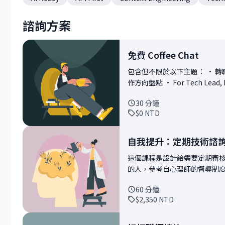
諮詢方案
免費 Coffee Chat
包含但不限於以下主題： • 轉職中，討
作方向盤點 • For Tech Lead, 
Backend: API 設計相關問題 • Fo
30
分鐘
升相關議題 • 在職中對技術工
$0
NTD
這段輕鬆的對話裡，能讓你對未來
後想要更深入探討某個主題，
自我提升：定期技術諮
這個課程是設計給需要定期審
的人，參考自心理師的督導制度 你需要 - 帶來自己最近感興趣的議題或主題 - 列出
問題或疑惑 - 假設環境或公
60
分鐘
出方向然後透過這個課程延展 我會 - 針對熟悉的領域提出我的觀點 - 針對不熟悉的領域
$2,350
NTD
在有限時間內與你討論出解決方案或方向 接受小組/團體報名，但
試辦因此價格會略低於其他課程 另外主題暫時限定在以下幾個方向 - Web - API - Age
Development - Technical Leadership 不介意我對該領