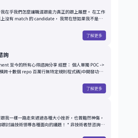
我在乎我們怎麼讓職涯跟能力真正的跟上履歷。 在工作
要讓環境決定哪一個是個人的責任與意志 - 每個禮拜/每
 match 的 candidate， 我常在想如果我不是面
成為自己想像中更好的人；而現環境不一定會給你那個時
/功能/非功能改進/bug fix/... 都應該進入與自己的
快速釐清與專業建議，或是想初步了解導師的風格與互動
的成長機會；環境不能給的自省機會我們就來創造 時間跟人
了解更多
選。 在這段時間內，我們會先簡單釐
焦核心問題，並根據我的經驗提供具體可行的建議、思考
關諮詢
速掌握你的職涯輪廓 • 針對你提出的問題或
今的所有心得諮詢分享 經歷： 個人單獨 POC ->
你迅
(橫跨十數個 repo 百萬行無特定規則程式碼)中開發功能
e *
indset: single source of truth, context engineering,
進修、職涯路線的選擇
了解更多
t... * Workflow: AWS AI DLC(slightly modified) 適
 想了解導師的風格與互動方式 •
技術主管/團隊領導 * 對 AI 開發有興趣的 IC 想討論
是一些範
任何問題，都歡迎帶來討論。如果你不確定問題怎麼定義
以帶走： • 一個明確可行的
否跟我一樣一路走來遇過各種大小挫折，也曾黯然神傷，
術領導各種面向的議題！ * 非技術者想咨詢技
、希望理清方向，
PI 設計，Web Dev 有任何相關問題歡迎深入洽談
ng 是否適合自己的你。期待幫助你更有信心地邁出下一步！