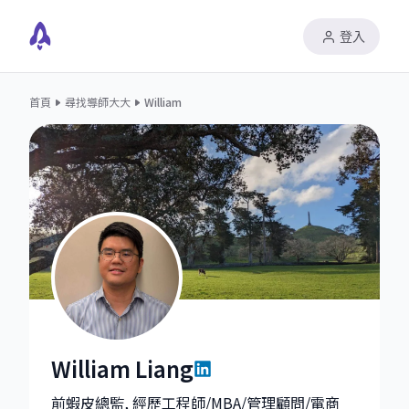
登入
首頁
尋找導師大大
William
William Liang
William Liang|Executive Director, Shopee Taiwan at
前蝦皮總監, 經歷工程師/MBA/管理顧問/電商