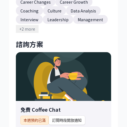
Career Changes
Career Growth
Coaching
Culture
Data Analysis
Interview
Leadership
Management
Strategy
Team Building
+
2
more
諮詢方案
免費 Coffee Chat
本週預約已滿
訂閱時段開放通知