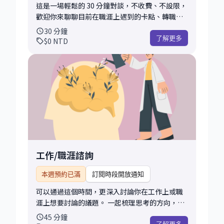
這是一場輕鬆的 30 分鐘對談，不收費、不設限，
歡迎你來聊聊目前在職涯上遇到的卡點、轉職上
的猶豫，或任何讓你感到不確定的想法。 無論你
30
分鐘
只是單純想聽聽不同的觀點，還是希望從對談中
了解更多
$0
NTD
釐清思緒、獲得一些方向，這都會是一個不錯的
起點。 這場 Coffee Chat 沒有制式的流程，會根
據你的情況來聊。我會用自己的經驗和觀察，提
供一些想法、建議或資源參考。 希望在這段輕鬆
的對話裡，能讓你對未來多一點信心，也更知道
接下來可以怎麼走。 如果你之後想要更深入探討
某個主題，也可以再考慮預約進一步的諮詢。
工作/職涯諮詢
本週預約已滿
訂閱時段開放通知
可以通過這個時間，更深入討論你在工作上或職
涯上想要討論的議題。 一起梳理思考的方向，提
出不同的觀點，給予一些可嘗試的建議。
45
分鐘