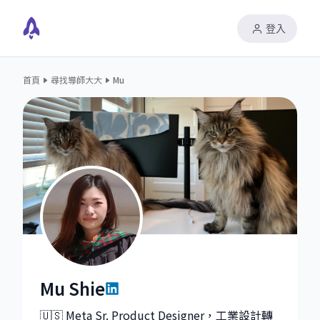
登入
首頁
尋找導師大大
Mu
Mu Shie
Mu Shie|Senior Product Designer at Meta
🇺🇸 Meta Sr. Product Designer，工業設計轉