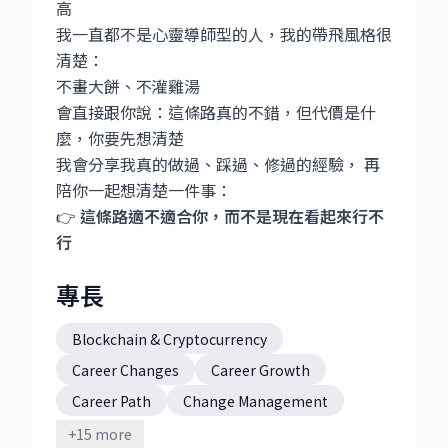
高
我一直都不是心靈導師型的人，我的帶飛風格很
清楚：
不畫大餅、不灌雞湯
會直接跟你說：這條路真的不錯，但代價是什
麼，你要先想清楚
我會分享我真的做過、踩過、修過的經驗， 再
陪你一起想清楚一件事：
👉
這條路適不適合你，而不是現在看起來行不
行
專長
Blockchain & Cryptocurrency
Career Changes
Career Growth
Career Path
Change Management
Cross-Functional Collaboration
Culture
+
15
more