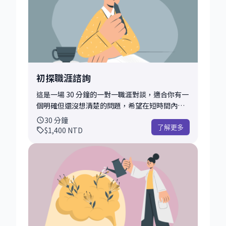
見」。 所以如果你正在思考 Web3 / 金融科技 / 大
公司 vs 新創 / 轉職風險 / 職涯下一步值不值得，
這些我多半都真的想過、走過、踩過。 我們可以
聊些什麼？ 常見會聊到的主題包括（但不限
於）： - 想轉職，但不知道方向該怎麼選 - 已經工
作一段時間，覺得卡關、沒動力，卻又說不上原
因 - 不確定目前的背景或技能，夠不夠應徵某個
初探職涯諮詢
職位 - 想了解 Web3 / 金融科技 / 產品 / 營運 相關
工作的真實樣貌 - UAE、北美、大陸工作環境及
這是一場 30 分鐘的一對一職涯對談，適合你有一
文化差異 - 單純想找一個理性、不賣夢的人，幫
個明確但還沒想清楚的問題，希望在短時間內獲
你一起想清楚下一步 **預約前的小建議** 為了讓
得理性分析與實戰建議。 也很適合作為第一次接
30
分鐘
這 15 分鐘更有收穫，我會建議你在預約前先簡單
觸、想快速了解我聊天風格與思考方式的選擇。
了解更多
$1,400
NTD
想一下： - 你最近最想解決的問題是什麼？ - 如果
在這 30 分鐘內，我們會先快速對齊你的背景與現
這次聊天很成功，你希望帶走什麼？ 不用想得很
況，接著直接切入重點，協助你： - 找出現在真
完整，只要帶著一個大致的問題或情境來聊，通
正卡住的核心問題 - 用清楚的判斷框架，拆解選
常就已經很夠了。 這場 Coffee Chat 的目標，不
項的利與弊 - 釐清下一步「值不值得做、怎麼做
是幫你「規劃完人生」， 而是希望在這段輕鬆的
比較不容易後悔」 我的建議會來自我在 區塊鏈新
對話裡，讓你少一點焦慮、多一點清楚。 如果聊
創、Amazon，以及 Binance US 的實際經驗，
完之後，你覺得還有某個主題想更深入討論， 也
包含轉職風險、角色選擇、能力定位與現實面的
可以再考慮是否要預約進一步的諮詢；如果沒
取捨。 會前我會做的準備： - 為了讓 30 分鐘不被