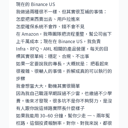
現在的 Binance US
我做過兩種很不一樣、但其實很互補的事情：
怎麼把東西賣出去、用戶拉進來
怎麼確保系統不會炸、錢不會不見
在 Amazon，我帶團隊把流程重整，幫公司省下
上千萬成本；現在在 Binance US，我負責
Infra、RFQ、AML 相關的產品營運，每天的目
標其實很單純：穩定、合規、不出事
如果一定要說我的專長，大概就是： 把看起來
很複雜、很嚇人的事情，拆解成真的可以執行的
步驟
我會想當大大，動機其實很簡單
因為我自己職涯早期踩過不少雷，也繳過不少學
費。後來才發現，很多坑不是你不夠努力，是沒
有人跟你說這條路實際長什麼樣子
如果我能用 30–60 分鐘，幫你少走 一、兩年冤
枉路，這個投資報酬率，對你、對我來說，都很