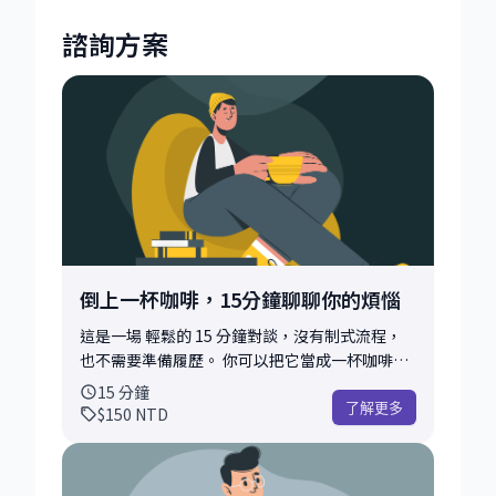
Product Operations
諮詢方案
Project Management
User Growth
Web3
外商職涯策略導引
新創
海外工作
職涯轉換
跨海求職
跨領域轉職
轉職外商
金融科技 FinTech
阿拉伯聯合大公國工作經驗
倒上一杯咖啡，15分鐘聊聊你的煩惱
這是一場 輕鬆的 15 分鐘對談，沒有制式流程，
也不需要準備履歷。 你可以把它當成一杯咖啡的
時間，聊聊你最近在職涯上卡住的地方、轉職的
15
分鐘
猶豫，或任何讓你感到不確定的想法。 我自己走
了解更多
$150
NTD
過的路，從 區塊鏈新創、ICO，到 Amazon，再
到現在的 Binance US，做過「怎麼把東西賣出
去」，也做過「怎麼確保系統不會炸、錢不會不