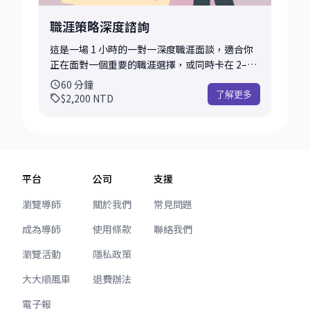
有，也完全沒關係。 喝杯咖啡，聊清楚，再決定
浪費，我會在會前先： - 快速閱讀你提供的 履歷
下一步怎麼走就好 ☕
或背景簡述 - 針對你的問題，整理 2–3 個關鍵討
職涯策略深度諮詢
論角度 - 準備可能適用的 實務經驗、思考框架或
參考方向 因此對談時可以直接進入實質討論，而
這是一場 1 小時的一對一深度職涯面談，適合你
不是從零開始聊。 常見適合 30 分鐘討論的主題
正在面對一個重要的職涯選擇，或同時卡在 2–3
例如： - 對目前職涯方向有點迷惘，但不確定問
個彼此相關的問題，希望一次把方向、風險與行
60
分鐘
題出在哪 - 正在考慮轉職或換產業（如 Web3 /
動策略想清楚。 相較於 30 分鐘的快速釐清，這
了解更多
$2,200
NTD
FinTech），想快速判斷時機與風險 - 面試前，希
一小時的重點在於： **拆全局、找根因，並把選
望快速調整自我介紹或回答邏輯 - 不確定自己的
項整理成可執行的決策**。 這一小時，我們會做
背景或技能，是否適合某個職位 - 有一段經歷不
什麼？ - 我們會先對齊你的背景、限制與目標，
知道該怎麼寫進履歷、怎麼說比較加分 - 想先感
接著一起： - 找出你目前真正卡住的點 - 把正在考
受 mentoring 的方式，確認是否適合深入討論
慮的選項放在同一個框架下比較 - 討論每個選擇
平台
公司
支援
如果你還說不清楚問題也沒關係，我們可以一起
的現實代價、風險與長期影響 - 收斂成清楚的下
快速拆解、對焦。 對談結束後，你可以 - 帶走一
一步行動方向 **我會用自己的實戰經驗，陪你把
瀏覽導師
關於我們
常見問題
個清楚、可執行的下一步方向 - 我基於你背景提
問題想「夠深、也夠現實」**。 常見適合 1 小時
成為導師
使用條款
聯絡我們
供的 客觀觀察與回饋 - 是否值得進一步深入諮詢
討論的主題： - 轉職方向或 multiple offers 的取
的判斷建議 這場 30 分鐘的對談，特別適合： 正
捨 - 對現況倦怠，想重新盤點職涯定位 - 是否該走
瀏覽活動
隱私政策
在思考中、不想亂選、希望先把方向想清楚的
管理職、換跑道、出國或 Web3 - 升遷或影響力卡
你。 如果能在半小時內，讓你少一點不確定、多
關，想調整策略 面談後你可以帶走 - 量身整理的
大大順風車
退費辦法
一點踏實感， 那這段時間就已經很值得了。
職涯判斷與建議 - 一份可行的選項或行動清單 - 對
電子報
風險與代價的直接回饋