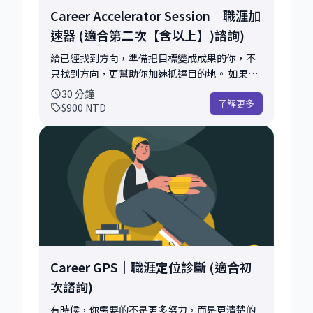
Career Accelerator Session｜職涯加
速器 (適合第二次【含以上】)諮詢)
給已經找到方向，準備把目標變成成果的你，不
只找到方向，更幫助你加速抵達目的地。 如果
Career GPS 幫助你找到適合自己的方向，那麼
30
分鐘
Career Accelerator 則是協助你提高成功率、縮
了解更多
$900
NTD
短摸索時間，把想法真正轉化成結果。 這是一場
更深入、更聚焦的策略討論。 適合已經具備明確
目標，或曾經與我諮詢過，希望進一步優化履
歷、個人品牌、求職策略、面試表現，或面對重
要職涯決策的學員。 我會根據你的背景、市場定
位與目標職位，提供更具體的分析、回饋與建
議，陪你一起打造更有競爭力的職涯策略。 適合
這樣的你 ✅ 曾經與我聊過，希望進一步深化討論
✅ 已經比較確定職涯方向，準備開始行動 ✅ 正在
積極轉職或求職中 ✅ 已經開始投遞履歷或準備面
Career GPS｜職涯定位診斷 (適合初
試 ✅ 想優化 LinkedIn、履歷或個人品牌 ✅ 面臨
次諮詢)
Offer 選擇、升遷或重要職涯決策 ✅ 希望建立更
有說服力的專業故事與市場定位 我們會一起討論
有時候，你需要的不是更多努力，而是更清楚的