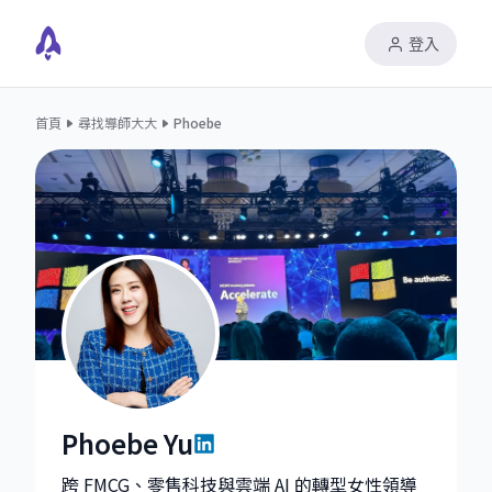
登入
首頁
尋找導師大大
Phoebe
Phoebe Yu
Phoebe Yu|GCR EPS Senior Partner Development Man
跨 FMCG、零售科技與雲端 AI 的轉型女性領導