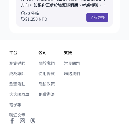
🎯 個人品牌與市場定位 -如何打造更清晰的職涯
方向。 如果你正處於職涯迷惘期、考慮轉職，或
定位 -強化市場競爭力與差異化優勢 -建立更具說
對下一步感到不確定，這場對話將幫助你快速釐
30
分鐘
服力的專業形象 🎯 履歷與 LinkedIn 優化 -履歷內
清現況、找出真正卡住的問題，以及最值得投入
了解更多
$1,250
NTD
容與結構建議 -LinkedIn 個人品牌優化 -成果與經
的方向。 不同於單純的經驗分享，我會透過提
歷呈現方式調整 -求職文件策略性調整方向 🎯 面
問、分析與討論，協助你重新看見自己的優勢、
試與職涯敘事 -面試故事建立與優化 -自我介紹與
盲點與可能性，建立更清晰的職涯定位與發展策
個人品牌包裝 -跨產業、跨職能轉換敘事設計 -如
略。 適合這樣的你 ✅ 想跨產業或跨職能，卻不知
何讓經歷更容易被企業看見與理解 🎯求職與職涯
道如何開始 ✅ 想進入外商、科技業或 AI 產業 ✅
平台
公司
支援
策略 -求職計畫檢視與調整 -Offer 分析與選擇 -升
工作一段時間後開始感到迷惘 ✅ 面臨轉職、升遷
遷與角色發展規劃 -短中長期職涯布局 你可以帶
或重要職涯選擇 ✅ 有很多想法，但不知道哪條路
瀏覽導師
關於我們
常見問題
走什麼？ ✅ 個人品牌定位建議 ✅ 履歷與
最適合自己 ✅ 覺得很努力，卻看不見下一步方向
LinkedIn 優化方向 ✅ 面試策略與故事架構 ✅ 求
成為導師
使用條款
聯絡我們
我們會一起討論目前的職涯現況與挑戰 - 你的核
職或轉職策略分析 ✅ Offer 或職涯決策建議 ✅ 客
心優勢與潛在盲點 - 市場定位與競爭力分析 - 產業
瀏覽活動
隱私政策
製化行動計畫 ✅ 下一階段優先事項與執行重點 學
與職能發展方向 - 轉職或升遷可行性評估 - 下一步
員最常給我的回饋 「原本覺得自己的經歷很零
最值得投入的行動策略 你可以帶走什麼？ 🎯 更清
大大順風車
退費辦法
散，後來才知道怎麼整理成有說服力的故事。」
晰的職涯方向 🎯 個人優勢與定位建議 🎯 客製化
「Phoebe 很快發現我履歷定位的問題，幫我重
電子報
職涯發展策略 🎯 下一階段行動計畫 🎯 產業、職
新建立整體敘事。」 「不只是回答問題，而是幫
能或轉職建議 🎯 一套重新思考職涯的方法 學員最
職涯文章
助我重新思考如何經營自己的職涯。」 「離開後
常給我的回饋 「30分鐘比自己摸索三年還清
不只知道下一步，更知道為什麼要這麼做。」 這
楚。」 「很快就找到我真正卡住的地方。」 「不