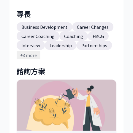
專長
Business Development
Career Changes
Career Coaching
Coaching
FMCG
Interview
Leadership
Partnerships
Retail Management
Sales
+
8
more
Stakeholder Management
Strategy
諮詢方案
Team Building
壓力管理
外商職涯策略導引
職涯諮詢