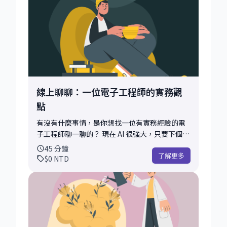
線上聊聊：一位電子工程師的實務觀
點
有沒有什麼事情，是你想找一位有實務經驗的電
子工程師聊一聊的？ 現在 AI 很強大，只要下個
Prompt 就能扮演顧問給出一堆建議。 但你可能
45
分鐘
也發現了，這些回答往往太過廣泛、選項太多，
了解更多
$0
NTD
或者聽起來很有道理，卻很難在你面對的具體職
場環境中「落地」執行。 這就是我想提供協助的
地方。 我不像 AI 有無限的資料庫，但我有 15 年
「電子工程」的實務工作歷程。 針對你的履歷檢
視、應徵策略、職場發展，甚至是具體的工程實
務挑戰，我可以提供更具體、更人性化的參考座