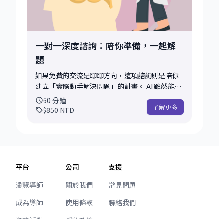
標。 即便你不是工程師，但工作中需要與工程師
合作（如 PM、業務），想解決溝通困擾或評估專
業，我們也可以聊聊。 這 30-45 分鐘的對談，不
保證能解決所有問題，但或許透過我的經驗，能
一對一深度諮詢：陪你準備，一起解
提供你下一步的方向； 又或者透過專業的討論，
題
幫你釐清思緒，讓後續的路變得明確。 只要不涉
及工作機密，我很樂意分享我的看法。 💡 小提
如果免費的交流是聊聊方向，這項諮詢則是陪你
醒： 為了讓這段時間對你更有幫助，非常歡迎你
建立「實際動手解決問題」的計畫。 AI 雖然能給
先提供一些背景資訊或你期待的成果，這能幫助
出標準建議，但職場中許多細微的眉角、面試時
60
分鐘
我評估可以如何幫上忙。
的應對進退，往往需要有經驗的「人」來幫忙拿
了解更多
$850
NTD
捏。 我希望能運用我的實務經驗，為你提供更細
緻的協助。 在這 60 分鐘裡，我們會專注於你最
想突破的一個點（事前請先提供資料，我會預先
閱讀），例如： * 求職實戰： 我們可以逐行檢視
履歷，找出更亮眼的切入點；或是進行模擬面
平台
公司
支援
試，練習如何應對那些「不好回答」的問題，增
加你的底氣。 * 工作解惑： 面對專案卡關或跨部
瀏覽導師
關於我們
常見問題
門溝通的難題，我們像同事一樣一起討論，釐清
成為導師
使用條款
聯絡我們
盲點，找出可行的解決方案。 我不是給予指令的
導師，而是陪你一起梳理思緒、打磨細節的夥