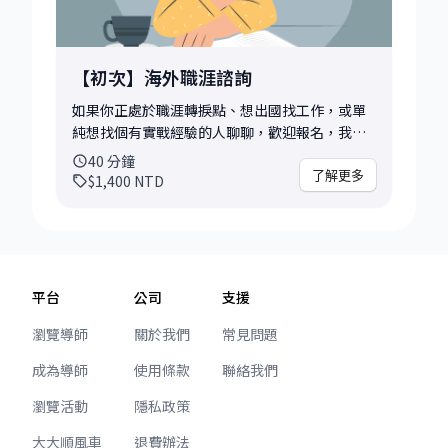
【初次】海外職涯諮詢
如果你正處於職涯轉捩點、想出國找工作，或單
純想找個有實戰經驗的人聊聊，歡迎報名，我很
樂意與你分享這段跨國闖蕩的經驗，並協助你設
40
分鐘
計合適的求職策略！ 📝為了讓對談更聚焦、實
了解更多
$1,400
NTD
用，我將在會前做以下幾項準備： - 閱讀你提供
的履歷、背景簡述，快速掌握你的職涯輪廓 - 針
對你提出的問題或挑戰，設計 2–3 個關鍵探討角
度 💡你可以討論的主題非常彈性，例如 - 對海外
職涯方向感到迷惘，想釐清求職市場現況、尋求
平台
公司
支援
建議 - 正在考慮轉職、出國、或出國念書，但遲
遲無法拿定主意，需要結構化的指引 - 如何突破
瀏覽導師
關於我們
常見問題
求職無聲卡與投遞困境 - 怎麼縮小目前背景與產
成為導師
使用條款
聯絡我們
業需求之間的 Gap 🔖會後你可以帶走： - 下一步
行動建議 - 觀察與回饋 - 評估是否需安排深度諮
瀏覽活動
隱私政策
詢、設計完整海外求職行動方案
大大順風車
退費辦法