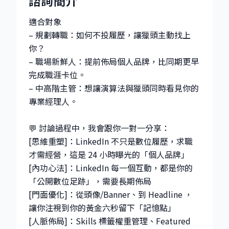
諮詢簡介
適合對象
– 規劃轉職：如何不投履歷，讓獵頭主動找上
你？
– 職場新鮮人：提前佈局個人品牌，比同期更早
完成職涯卡位。
– 中高階主管：想讓演算法與獵頭同時看見你的
專業經理人。
💬 討論過程中，我會跟你一對一分享：
[思維重塑]：LinkedIn 不只是數位履歷，求職
才需經營，這是 24 小時曝光的「個人品牌」
[內功心法]：LinkedIn 每一個互動，都是你的
「公開數位足跡」，需要長期佈局
[門面優化]：從頭像/Banner、到 Headline ，
讓你注視到你的黃金六秒留下「記憶點」
[人脈佈局]：Skills 標籤權重管理、Featured