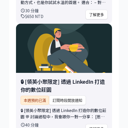
動方式，也是你試試水溫的首選。 適合： – 對現
職沒有熱情，但不知道該往哪裡走 – 在考慮要不
30
分鐘
要繼續深耕某技術、考證照 or 轉管理、拼學歷 –
了解更多
$650
NTD
同時拿到幾個 offer，卻不知道怎麼做選擇 過程
中，我會： – 協助你釐清目前的困惑與核心問題
– 引導你盤點自己的技能、優勢與興趣 – 根據你
的背景與目標提供具體建議與資源 – 分享業界的
真實觀察與機會盲點 諮詢後，你可以帶走： – 針
對你的個人建議（需加強的技能、可求職的方
向） – 具體的資源建議（學習建議、面試準備、
適合哪個社群、適合怎樣的進階諮詢等） 只要是
與軟體資訊職涯相關的任何問題 甚至你根本不確
定問題，都歡迎來找我諮詢，確認彼此的眼神～
🔒 [領英小聚限定] 透過 LinkedIn 打造
期待能幫助你更有信心地邁出下一步！
你的數位莊園
本週預約已滿
訂閱時段開放通知
🔒 [領英小聚限定] 透過 LinkedIn 打造你的數位莊
園 💬 討論過程中，我會跟你一對一分享： [思維
重塑]：為什麼你不需要投履歷 [門面優化]：決策
40
分鐘