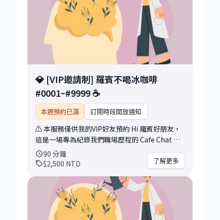
- 履歷建議、技能盤點、模擬面試、自我介紹優化
轉職諮詢 - 職涯方向不明、考慮轉職或轉產業、
需要專業輔導 自我成長 - 新技能發展、學習路線
規劃、個人職涯定位 心態調整 - 建立自己的「職
涯莊園」，讓機會自動找上門！ 📝 60 分鐘後你
將帶走： [問診報告] 對你現況的專業觀察與重點
診斷 [強效藥方] 短期、快速的行動建議，跨越當
💎 [VIP邀請制] 羅賓不喝冰咖啡
前的關卡 [轉診建議] 長期、根本的策略方案，尋
#0001~#9999 ☕
找適合的職涯嚮導 現在就預約 60 分鐘，讓我們
一起完成Level 1(L1)的整裝，出發到下個目的
本週預約已滿
訂閱時段開放通知
地。 by the way, 如果你準備踏入軟體領域，或已
經擁有專案經理、產品經理、軟體工程師、系統
⚠️ 本服務僅供我的VIP好友預約 Hi 羅賓好朋友，
分析師、網頁設計師....的經歷， 卻仍常常卡關，
這是一場專為紀錄我們職場歷程的 Cafe Chat 歡
那你千萬不要錯過這場面談！
迎參考請近期發布的系列文章
90
分鐘
https://www.linkedin.com/pulse/羅賓不喝冰咖
了解更多
$2,500
NTD
啡-cafe-chat-0030-32-riva-robin-hsu-bb0tc/
https://www.linkedin.com/pulse/羅賓不喝冰咖
啡-cafe-chat-0028-29-melanie-robin-hsu-
rih6c/ https://www.linkedin.com/pulse/羅賓不
喝冰咖啡-cafe-chat-0027-師凡-robin-hsu-