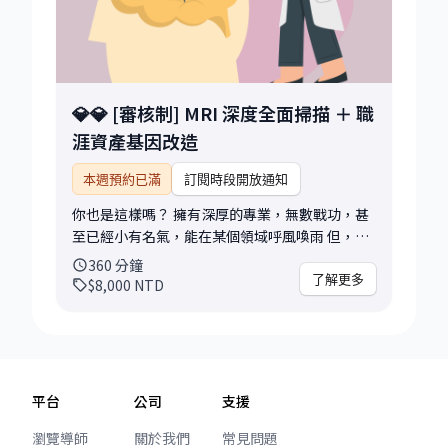
prhwc/ https://www.linkedin.com/pulse/羅賓
不喝冰咖啡-cafe-chat-0026-wendy-robin-
hsu-5tuic/ https://www.linkedin.com/pulse/羅
賓不喝冰咖啡-cafe-chat-0025-eric-robin-hsu-
pmzlc/ https://www.linkedin.com/pulse/羅賓
💎💎 [審核制] MRI 深度全面掃描 ＋ 職
不喝冰咖啡-cafe-chat-0024-chrissy-robin-
涯資產基因改造
hsu-1hbrc/ 希望透過我們的分享，可以分享給更
多人 希望透過我們的連結，可以連結到更多人 溫
本週預約已滿
訂閱時段開放通知
馨提醒： .時間 : 你一定有我的聯繫方式，請記得
先找我確認 .地點 : 希望是咖啡除了不喝冰咖啡，
你也是這樣嗎？ 擁有深厚的專業，無數戰功，甚
約那邊都可以 LinkedIn 是我們的 Cafe City
至已經小有名氣，能在某個領域呼風喚雨 但，卻
Cheers ! 敬每一個精彩的連結，我們咖啡見 ☕
沒有人看見你的真正價值，還在「排隊掛號」等
360
分鐘
面試，而不是「機會主動找上你」。 大多數的頂
了解更多
$8,000
NTD
級職缺，從來沒有出現在求職網站上，它們在
「隱藏市場」裡，透過「人脈與獵頭」在拓展。
這是【職涯資產基因改造計畫】 我將用我 20 年
的專業經驗，修改你的職涯 DNA。 第一階段：履
歷改造 審視你的過往經歷，挖出用人主管眼中的
平台
公司
支援
賣點，深度將你的 Profile 進行醫美級重塑。 第
二階段：經營 LinkedIn 不用擔心文筆。我會教你
瀏覽導師
關於我們
常見問題