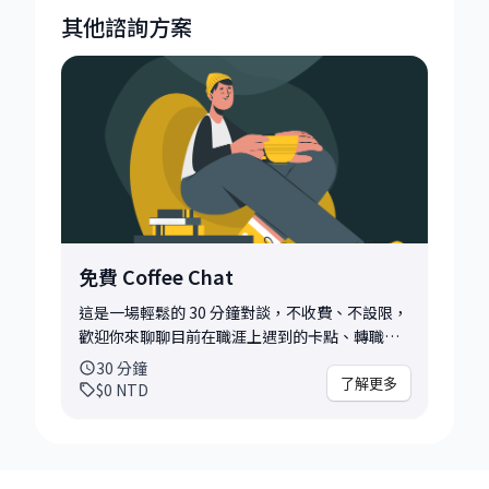
其他諮詢方案
免費 Coffee Chat
這是一場輕鬆的 30 分鐘對談，不收費、不設限，
歡迎你來聊聊目前在職涯上遇到的卡點、轉職上
的猶豫，或任何讓你感到不確定的想法。 無論你
30
分鐘
只是單純想聽聽不同的觀點，還是希望從對談中
了解更多
$0
NTD
釐清思緒、獲得一些方向，這都會是一個不錯的
起點。 為了讓這段時間更有收穫，我會建議你在
預約前先稍微想一下：「你最近最想解決的問題
是什麼？」、「你希望這次聊天能帶走些什