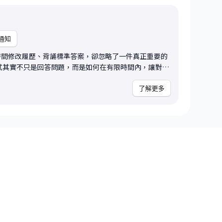
通知
時間修改履歷、背誦標準答案，卻忽略了一件真正重要的
否適合這個角色，以及你未來能否解決公司的問題。很多
如何整理自己的經驗、不知道如何建立有說服力的職涯故
了解更多
模擬面試服務，會依照你的目
前背景，模擬真實面試情境，並從企業與主管視角，協助
表達方式。除了單純練習回答問題，更重要的是幫助你理
、他們真正想確認的是什麼，以及你的回答會如何影響對
境，協助你提前熟悉面試節奏與應對方式。 • 自我
新整理自我介紹、職涯故事與履歷內容，避免流水帳式描
產業與離職原因包裝 許多人
容易失分，我會協助你用更成熟、合理且有說服力的方式
貼近真實市場需求。 • 職涯方向與市場定
一起討論目前產業趨勢、職涯方向、履歷定位，以及你下