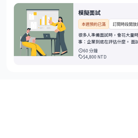
模擬面試
本週預約已滿
訂閱時段開放
很多人準備面試時，會花大量
事：企業到底在評估什麼。 面試其實不只是回答問題，而是如何在有限時間內，讓對方
快速理解你的價值、判斷你是
60
分鐘
人不是能力不足，而是不知道
$4,800
NTD
事，或是不清楚企業與主管真正重視的關鍵。 這一小時的
標職位、產業、工作年資與目
你重新整理自己的職涯定位與
解：企業為什麼會問這些問題
方對你的判斷。 服務內容包含： • 模擬真實面試情境 依照你的目標職位與產業，模擬
常見面試問題、主管追問與壓力情
介紹與履歷邏輯調整 協助你重
述，讓企業更容易理解你的核心價值與優勢。 • 轉職、跨
在轉職、跨領域或離職原因上
表達。 • 面試回答與企業視角回饋 直接指出哪些回答容易扣分、哪些地方缺乏說服
力，以及企業與主管在意的細節，幫助你更
位討論 除了面試技巧，也可以