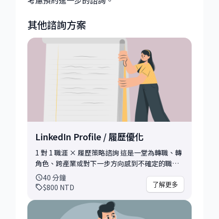
其他諮詢方案
LinkedIn Profile / 履歷優化
1 對 1 職涯 × 履歷策略諮詢 這是一堂為轉職、轉
角色、跨產業或對下一步方向感到不確定的職場
人士設計的 1 對 1 諮詢。 我擁有 25 年在 IBM、
40
分鐘
Philips、HP 等跨國企業的工作經驗，歷經工
了解更多
$800
NTD
程、客戶端、管理與組織發展角色，清楚知道履
歷與面試真正被期待看到的是什麼。 在諮詢中，
我會協助你： * 釐清履歷的角色定位與核心價值 *