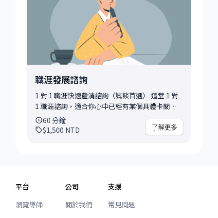
強化關鍵成就與影響力的表達方式 * 調整敘述結
構，讓履歷更符合目標職位與 * 為轉職或跨領域
背景，找出有說服力的包裝策略 本諮詢不只是修
改文字，而是幫你把過去經驗整理成能被看見、
也能被選擇的職涯敘事。 諮詢前，你需要準備 你
目前的履歷 or LinkedIn profile 連結 你的求職目
標（職位名稱／公司／產業或方向） 我會在會談
職涯發展諮詢
前先進行審閱，確保對你的背景與處境有基本理
解。
1 對 1 職涯快速釐清諮詢（試談首選） 這堂 1 對
1 職涯諮詢，適合你心中已經有某個具體卡關或
疑問，希望能在短時間內獲得清楚方向與實務建
60
分鐘
議；也很適合作為第一次會談，讓你先感受我的
了解更多
$1,500
NTD
導師風格與對話方式。 在 25 年的職涯中，我曾
多次站在關鍵路口： 轉換角色、跨職能、海外工
作、從主管回到專業職，甚至在組織重整時重新
思考自己的下一步。 也因此，我很清楚「卡住」
往往不是因為不努力，而是需要有人幫你把問題
平台
公司
支援
問對、把選項看清楚。 在這段時間裡，我會先快
速理解你的背景與現況，協助你聚焦真正的核心
瀏覽導師
關於我們
常見問題
問題，並根據我的實務經驗，提供可行的建議、