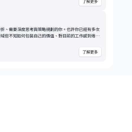
了解更多
題最適合交給 AI、如何用「問題定義」與「輸入品質」
著透過提問與對話，協助你釐清問題本質、拆解選擇的利
情境裡，AI 真正能創造價值的切入點。你也會學到一套
你當下階段的行動方向。 諮詢後學員可以帶走
I 需求是噱頭、哪些是值得投入的能力資產。 又或
下資訊的客觀回饋與觀察，以及後續可行的發展方向。如
！ 諮詢之前，我希望你能先和我分
排更深入的 60 分鐘諮詢，進行完整的職涯定錨與策略
轉折、需要深度思考與策略規劃的你。也許你已經有多次
？用過哪些工具？怎麼用？ - 你最焦慮的是什麼？最想解決
你帶著更清晰的方向與信心離開，知道自己接下來該往哪
領域但不知如何包裝自己的價值、對目前的工作感到倦怠
景中，有哪些痛點或重複性任務？ 透過這次諮詢，
或者你正在經歷「冒牌者症候群」，懷疑自己是否真的夠
 - 給你1到2個「最適合你現在開始」的具體行動建議 -
只給最適合你的） - 建立「持續學習AI」的心態與方
了解更多
入了解如何將「與眾不同」轉化為競爭優勢，或者你希望
涯焦慮與自我懷疑，這 60 分鐘的深度對談會是你需要
AI這輛飆速列車。我不是天生的技術人，我是「從零開
際會比大家早了幾年)——所以我相信我懂非技術背景的人在
讓你願意持續前進的核心動機。很多時候轉職的失敗，不
慮。 在微軟與AWS擔任AI專家顧問的多年間，我看過各
夠清晰。我會陪你抽絲剝繭，挖掘內在意圖，跳脫表層的
AI。我深刻理解：技術一直在進步,但要真正發揮AI的價
的「為什麼」。 同時，我會協助你轉化非典型優勢，學
維與判斷力。 這場諮詢適合想建立AI底層
透過故事包裝成無法被取代的競爭力。我們也會一起面對
我想最簡單的語言，幫你建立對AI的正確理解，讓你有
共處的心態，將自我懷疑轉化為前進的動力。 諮詢內
。
諮詢不只是技術層面的履歷修改或面試技巧，而是從「定
索。我們會從你的職涯歷程開始盤點，找出重複出現的模
著釐清你當下的困惑與選擇，拆解每個選項背後的得失與
故事，將看似零散的經歷串連成有說服力的敘事；最後制