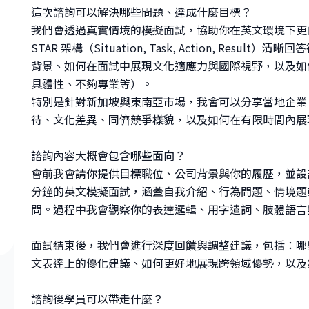
這次諮詢可以解決哪些問題、達成什麼目標？
我們會透過真實情境的模擬面試，協助你在英文環境下更
STAR 架構（Situation, Task, Action, Re
背景、如何在面試中展現文化適應力與國際視野，以及如
具體性、不夠專業等）。
特別是針對新加坡與東南亞市場，我會可以分享當地企業（
待、文化差異、同儕競爭樣貌，以及如何在有限時間內展
諮詢內容大概會包含哪些面向？
會前我會請你提供目標職位、公司背景與你的履歷，並設計
分鐘的英文模擬面試，涵蓋自我介紹、行為問題、情境題
問。過程中我會觀察你的表達邏輯、用字遣詞、肢體語言
面試結束後，我們會進行深度回饋與調整建議，包括：哪
文表達上的優化建議、如何更好地展現跨領域優勢，以及
諮詢後學員可以帶走什麼？