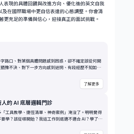
人表現的具體回饋與改進方向、優化後的英文自我
，以及在國際職場中更自信表達的心態調整。你會清
著更充足的準備與信心，迎接真正的面試挑戰。
十字路口、對某個具體問題感到困惑，卻不確定該從何開
但猶豫不決、對下一步方向感到迷惘、有段經歷不知如何
 mentoring 的互動方式，試試看這種一對一諮詢是
背景（例如文組轉科技、傳統產業轉數位領域）、正在考
了解更多
劃前往新加坡或東南亞發展，或單純想快速獲得產業界的客觀
問題、達成什麼目標？
困惑上，透過快速釐清與拆解，幫助你找到下一步行動方
術人的 AI 底層邏輯門診
履歷亮點的呈現方式、面試前的快速準備、產業趨勢的了
太多「工具教學、捷徑清單、神奇案例」淹沒了。明明覺得
市場），或是對自己定位的疑惑，我會根據你的背景與問
不要學？該從哪開始？我這工作到底適不適合 AI？學了會
？ 為了讓對談更
術背景、對程式沒興趣，卻又擔心被時代拋下，這 30
履歷與背景簡述，並針對你提出的問題設計 2-3 個關鍵
底層邏輯：AI
告訴我你最希望能探討的面向）。諮詢時，我們會先快速