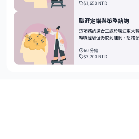
$1,650
NTD
擅長與不擅長什麼、什麼樣的問
盤點你的現況與核心困惑，接
決定輸出效果、以及在你的工作
弊、辨識你的非典型優勢，並找出最適合
簡單的判斷框架，幫你分辨哪些 A
什麼？ 會後你將獲得：基於當
職涯定錨與策略諮詢
者，你有特定的AI問題想了解，別害羞，大膽問吧
果適合，我也會建議是否需要安
這項諮詢適合正處於職涯重大
享： - 你對AI的認識到哪裡
規劃。這場諮詢的目標，是讓
轉職經驗但仍感到迷惘、想跨
的問題是什麼? - 你的工作或生活場
裡走。
卻不確定下一步該往哪裡走，
我們一起來擬定你的AI行動計畫
60
分鐘
格。 如果你是非典型背景（如文組轉科技、跨國跨產業轉職）、希望建立長期職涯策略
推薦學習資源或工具（不會很多，
$3,200
NTD
而非只是解決眼前問題、想深
法 為什麼我能幫你解決這個問題？ 我是文組畢業生（國文系企管所），2016年才開始
有人陪你一起拆解內心深層的職
自學資料科學，然後不小心踏上
的。 這次諮詢可以解決哪些問題、達成什麼目標？ 我們會透過深度對話，協助你找到
始學AI的過來人」(只是因緣
職涯中長期的驅動力——那個
學AI時會遇到什麼困惑、什麼焦
是能力不足，而是「動機」不
種產業、各種背景的人如何應用
「想要什麼工作」，找到更深層
值,需要的從來不是最新的工具,而是正確的思
習如何將看似不相關的背景，
思維、不想只是盲目跟風的你。
並克服冒牌者症候群，建立與焦慮
能力判斷與選擇適合的AI策略
容大概會包含哪些面向？ 這場
錨」與「策略」出發的深度探
式與真正驅動你的價值觀；接
風險；然後一起建構你的職涯