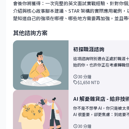
會後你將獲得：一次完整的英文面試實戰經驗、針對你個
介紹與核心故事腳本建議、STAR 架構的實際應用範例
楚知道自己的強項在哪裡、哪些地方需要再加強，並且帶
其他諮詢方案
初探職涯諮詢
這項諮詢特別適合正處於職涯
始的你。也許你正在考慮轉職
包裝成亮點，或者你只是想先了解
30
分鐘
否適合自己。如果你是跨領域
$1,650
NTD
慮進入雲端或 AI 產業、計
建議，這 30 分鐘會是非常實用的起點。 這次諮詢可以解決哪些
我們會聚焦在你當下最迫切的
AI 解憂雜貨店 - 給非技
向。無論是職涯選擇的判斷、
你不是不想學 AI，你只是被
解（特別是雲端、AI、東南亞
AI 很重要，卻更焦慮：到底要
題，提供具體可行的建議與思考框架。 諮詢內容大概會包含哪些面向
不會很快又過時？如果你沒有技
聚焦有效，我會先閱讀你提供的
30
分鐘
分鐘就是我想提供的「解憂」時間。 這堂諮詢，我想帶你建立理解 AI 的
探討角度（或者我也期待你能