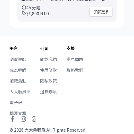
你釐清思路、評估風險並提出具體建議。 可討論
45
分鐘
的主題彈性高，常見範例包括： • 面試準備、理
了解更多
$1,800
NTD
解面試官尋求的資訊點 • 撰寫履歷亮點、表達各
級職需求的經歷 • 釐清職涯方向、尋求轉職建議
• 技能學習與進修路線選擇 • 其他與科技職涯相
關的任何問題 即使你尚未明確定義問題，也沒關
係，我們可以一起拆解思路、找出關鍵。 會後你
平台
公司
支援
將獲得： • 一個明確可行的下一步行動建議 •
我的觀察與客觀回饋 • 後續可行的發展方向，或
瀏覽導師
關於我們
常見問題
是否適合進一步深入諮詢 這堂諮詢適合正在思考
成為導師
使用條款
聯絡我們
職涯方向，或想初步體驗 mentoring 的你。 期
待在短時間內為你帶來清晰與行動力！
瀏覽活動
隱私政策
大大順風車
退費辦法
電子報
職涯文章
©
2026
大大帶我飛 All Rights Reserved