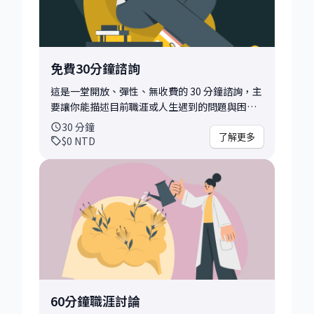
免費30分鐘諮詢
這是一堂開放、彈性、無收費的 30 分鐘諮詢，主
要讓你能描述目前職涯或人生遇到的問題與困
擾、或試圖釐清一些想法，不論是面對職涯/人生
30
分鐘
的困境、轉職的猶豫，或只是想找人討論方向，
了解更多
$0
NTD
這堂諮詢可以作為一個釐清需求與了解導師是否
適合自己的時間。 如果你對職涯或生活狀態有明
確的疑問或困擾，非常歡迎你將想討論的內容在
我們會面時分享，即使自身的情況不是十分明
確，一樣歡迎你在這30分鐘的時間，給自己說話
的機會、從中或許會有更多延伸討論的方向。 討
論的主題可以包括： • 職涯發展/定位 • 讓你困
擾的職場情境 • 海外工作的準備/經驗 • 生醫領
域內的相關主題 • 生活/人生的困擾或自我規劃
在這30分鐘的時間，除了瞭解你的狀況與困擾，
60分鐘職涯討論
幫助導師釐清之後可能的討論方向，更重要的是