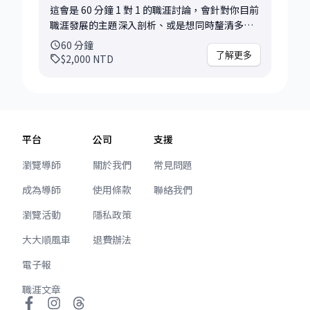
讓你認識導師、感受導師的風格是否符合你的需
這會是 60 分鐘 1 對 1 的職涯討論，會針對你目前
求，因為唯有你認為能跟導師進一步探討、建立
職涯發展的主題深入剖析、或是想同時釐清多個
與導師的信任基礎，才能在彼此都舒適的場域下
職涯相關問題。我會協助你了解背景與情境，釐
60
分鐘
近一步對話。 若你希望在之後更深入透過顧問或
清目標與卡點，並提供具體可行的建議與思考方
了解更多
$2,000
NTD
諮商引導的方式討論某項主題，可以考慮預約其
向。 希望透過先前的 30 分鐘諮詢、感受導師風
他近一步的面談。
格跟經驗幫助我們建立對話節奏，深入討論符合
你需求的職涯策略。 討論內容會聚焦你目前的職
涯規劃或困擾，或是任何職涯相關的主題皆可，
無論是職場困境、職涯路徑探索、轉職規劃等相
平台
公司
支援
關議題，都適合在這個 (或接下來一系列) 60分鐘
職涯討論中進一步探討。 透過60分鐘職涯討論，
瀏覽導師
關於我們
常見問題
你可以從中獲取針對你個人情境與需求的職涯建
成為導師
使用條款
聯絡我們
議、行動策略、新的思路或是其他學習資源或職
涯人脈網絡。或者我們可以討論規劃一系列
瀏覽活動
隱私政策
mentoring sections，進一步將你的職涯規劃有
系統性地整合、幫助你擁有更紮實的準備。
大大順風車
退費辦法
電子報
職涯文章