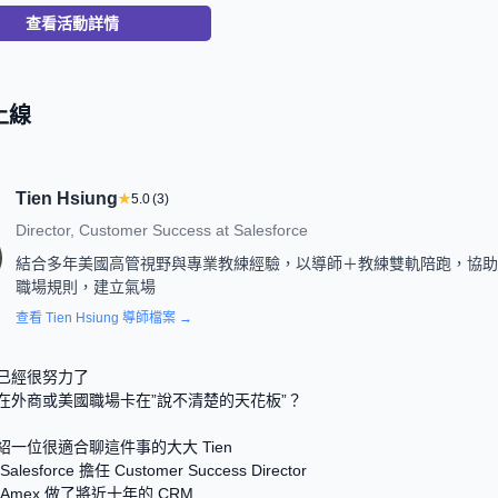
查看活動詳情
上線
Tien Hsiung
★
5.0
(
3
)
Director, Customer Success
at
Salesforce
結合多年美國高管視野與專業教練經驗，以導師＋教練雙軌陪跑，協助
職場規則，建立氣場
查看
Tien Hsiung
導師檔案 →
已經很努力了
在外商或美國職場卡在”說不清楚的天花板”？
紹一位很適合聊這件事的大大 Tien
lesforce 擔任 Customer Success Director
Amex 做了將近十年的 CRM