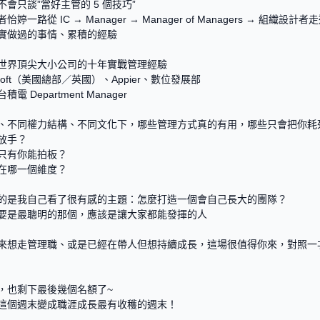
會只談”當好主管的 5 個技巧”
婷一路從 IC → Manager → Manager of Managers → 組織設計
實做過的事情、累積的經驗
世界頂尖大小公司的十年實戰管理經驗
rosoft（美國總部／英國）、Appier、數位發展部
電 Department Manager
、不同權力結構、不同文化下，哪些管理方式真的有用，哪些只會把你耗
放手？
只有你能拍板？
在哪一個維度？
的是我自己看了很有感的主題：怎麼打造一個會自己長大的團隊？
要是最聰明的那個，應該是讓大家都能發揮的人
來想走管理職、或是已經在帶人但想持續成長，這場很值得你來，對照一
，也剩下最後幾個名額了~ 
這個週末變成職涯成長最有收穫的週末！