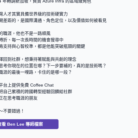
4 年轉調新加坡，負責 Azure Infra 的區域級角色
灣人才其實具備世界級的技術硬實力
開差距的，是國際溝通、角色定位，以及價值如何被看見
的職涯，他也不是一路順風
轉折、每一次長時間的機會搜尋中
略支持與心智校準，都是他能突破瓶頸的關鍵
擇回到社群，想秉持著賦能與共創的理念
思考你現在的位置在哪？下一步要補的，真的是技術嗎？
職涯的最後一哩路，卡住的是哪一段？
台上提供免費 Coffee Chat
把自己累積的跨國轉型經驗回饋給社群
正在思考職涯的朋友
～不要錯過！ 
查看
Ben Lee
導師檔案