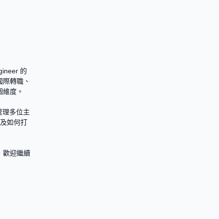
ineer 的
國際轉職、
維度。

 管理多位主
以及如何打
，歡迎繼續