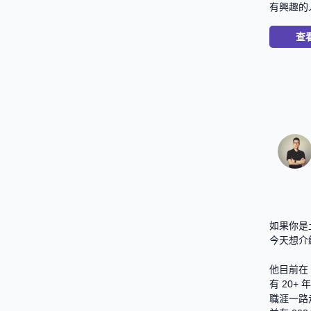
有興趣的
查
如果你是
今天想介
他目前在 Goo
有 20
職涯一路走過 