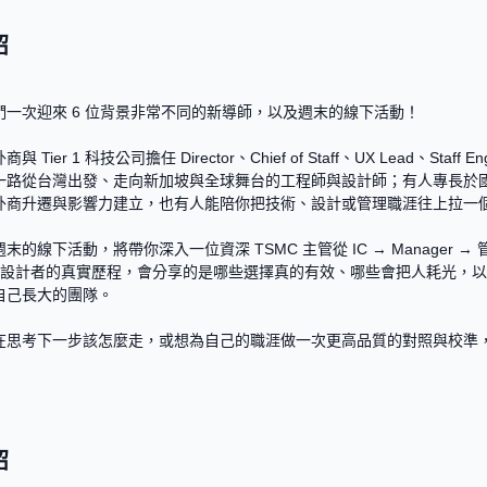
紹
們一次迎來 6 位背景非常不同的新導師，以及週末的線下活動！

 Tier 1 科技公司擔任 Director、Chief of Staff、UX Lead、Staff Eng
一路從台灣出發、走向新加坡與全球舞台的工程師與設計師；有人專長於
外商升遷與影響力建立，也有人能陪你把技術、設計或管理職涯往上拉一個
末的線下活動，將帶你深入一位資深 TSMC 主管從 IC → Manager →
組織設計者的真實歷程，會分享的是哪些選擇真的有效、哪些會把人耗光，
自己長大的團隊。

在思考下一步該怎麼走，或想為自己的職涯做一次更高品質的對照與校準
紹