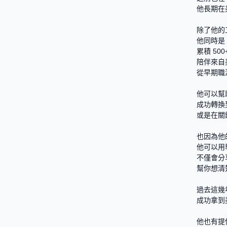
他長期在
除了他的
他同時是
累積 50
陪伴來自
從早期職涯一
他可以幫
成功轉換
或是在關
也因為他
他可以用
不僅會分
幫你想清
過去這幾
成功拿到美
他也有提供免