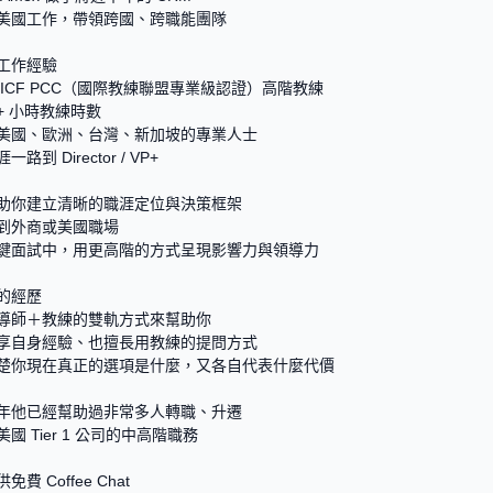
美國工作，帶領跨國、跨職能團隊
工作經驗
 ICF PCC（國際教練聯盟專業級認證）高階教練
0+ 小時教練時數
美國、歐洲、台灣、新加坡的專業人士
路到 Director / VP+
助你建立清晰的職涯定位與決策框架
到外商或美國職場
鍵面試中，用更高階的方式呈現影響力與領導力
的經歷
導師＋教練的雙軌方式來幫助你
享自身經驗、也擅長用教練的提問方式
楚你現在真正的選項是什麼，又各自代表什麼代價
年他已經幫助過非常多人轉職、升遷
國 Tier 1 公司的中高階職務
費 Coffee Chat