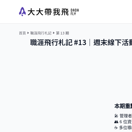
首頁
職涯飛行札記
第
13
期
職涯飛行札記 #13｜週末線下活動
本期重
🎤 管理
👥 6 
☕ 多位導師