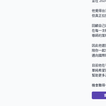
並在 202
他覺得台
但真正拉
回顧自己
在每一次
導師的策
因此他選
陪你一起
邁向國際
目前他在平
單純希望
幫助更多
機會難得