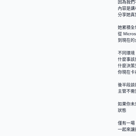
因為我們不
內容是講者怡
分享她真
她累積全
從 Mic
到現在的台積
不同環境
什麼事該
什麼決策
你現在卡
後半段談
主管不需
如果你未
狀態
僅有一場
一起來讓