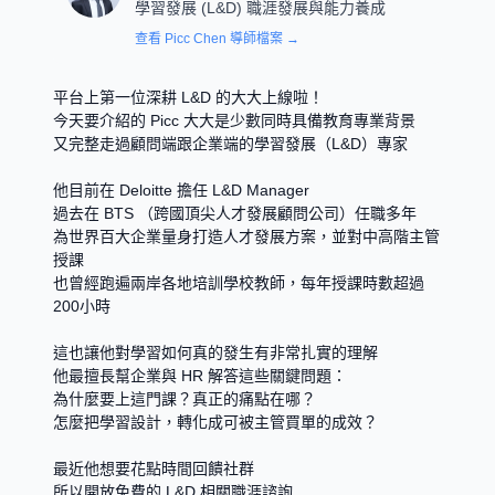
學習發展 (L&D) 職涯發展與能力養成
查看
Picc Chen
導師檔案 →
平台上第一位深耕 L&D 的大大上線啦！
今天要介紹的 Picc 大大是少數同時具備教育專業背景
又完整走過顧問端跟企業端的學習發展（L&D）專家
他目前在 Deloitte 擔任 L&D Manager
過去在 BTS （跨國頂尖人才發展顧問公司）任職多年
為世界百大企業量身打造人才發展方案，並對中高階主管
授課
也曾經跑遍兩岸各地培訓學校教師，每年授課時數超過
200小時
這也讓他對學習如何真的發生有非常扎實的理解
他最擅長幫企業與 HR 解答這些關鍵問題：
為什麼要上這門課？真正的痛點在哪？
怎麼把學習設計，轉化成可被主管買單的成效？
最近他想要花點時間回饋社群
所以開放免費的 L&D 相關職涯諮詢