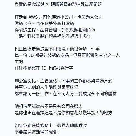
負責的是雲端與 AI 硬體等級的製造與量產問題
在走到 AWS 之前他待過小公司，也闖過大公司
做過台商、也在歐美外商打滾過
從製造工程、品質管理、到供應鏈相關角色
一路在科技業製造體系裡沈浮超過十多年
也正因為走過這些不同環境，他很清楚一件事
每一份 JD 都是包裝過的商品，但真正影響你三分之一人
生的
往往不是寫在 JD 上的那幾行字
辦公室文化、主管風格、同事的工作節奏與溝通方式
甚至你此刻的人生階段與家庭狀況
都會讓同一份工作，在不同人身上變成完全不同的體驗
他相信面試從來不是只有公司在選人
是你也正在選擇這是不是你願意花好幾年投入的地方
如果你走在這條路上，想找人聊聊職涯
不要錯過這難得的機會！