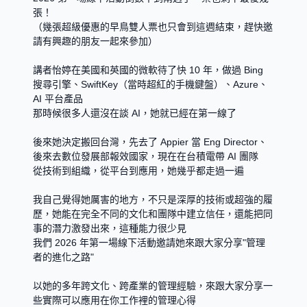
張！
（幾張超級優惠的早鳥雙人票也只會到這週結束，趕快邀
請有興趣的朋友一起來參加）
講者怡婷在美國和英國的微軟待了快 10 年，做過 Bing 
搜尋引擎、SwiftKey（當時超紅的手機鍵盤）、Azure、
AI 平台產品
那時候很多人還沒在談 AI，她就已經在第一線了
後來她決定搬回台灣，先去了 Appier 當 Eng Director、
後來去數位發展部報效國家，現在在台積電帶 AI 團隊
從技術到組織，從平台到應用，她幾乎都走過一遍
我自己覺得她厲害的地方，不只是深厚的技術或超強的履
歷，她能在完全不同的文化和團隊中建立信任，還能把同
事的潛力激發出來，這種能力很少見
我們 2026 年第一場線下活動邀請她來跟大家分享"管理
者的進化之路"
以她的多年跨文化、跨產業的管理經驗，來跟大家分享一
些實際可以應用在你工作裡的管理心得