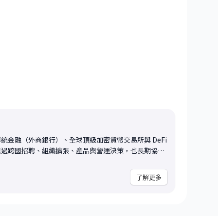
統金融（外商銀行）、全球頂級加密貨幣交易所與 DeFi
與過跨國招聘、組織擴張、產品與營運決策，也長期協助
團隊（金融、科技、Web3）。 我熟悉海外職涯
歷不差，但始終進不了面試 - 不確定該不該為了「海外」
了解更多
險 📌 關鍵技巧： - 協助你釐清「背
的適合出海 - 把模糊的選項轉為可比較的決策框架（機會成
區分「值得現在行動」與「應該先準備」的情境，避免盲目