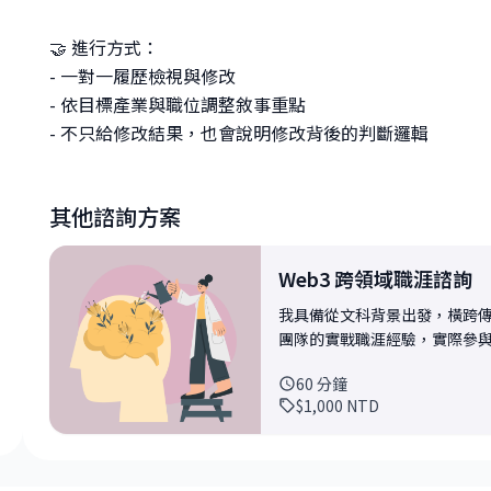
🤝 進行方式：
- 一對一履歷檢視與修改
- 依目標產業與職位調整敘事重點
- 不只給修改結果，也會說明修改背後的判斷邏輯
其他諮詢方案
Web3 跨領域職涯諮詢
我具備從文科背景出發，橫跨傳
團隊的實戰職涯經驗，實際參
不同背景的朋友成功進入海外與國際化
60
分鐘
常見的真實困境，例如： - 履
$1,000
NTD
承擔轉換成本 - 對產業與職能想像模糊，容易誤判風
景 × 市場 × 時機」是否真
本、可逆性、長期影響） - 
轉職 🤝 進行方式： - 一對一深度諮詢 - 會先快速對齊你的背景與目標，再聚焦在 1–2 個