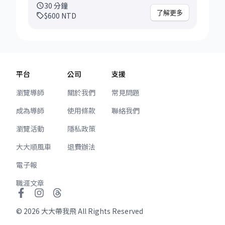
題可以是： - 軟體工程在職場的發揮 - 對 AI 在職
30
分鐘
場或 side project 的運用 - 不同類別公司的選擇 -
了解更多
$600
NTD
履歷健檢 - 也可以非常彈性，任何關於軟體、
AI、或職涯的都歡迎聊聊！ 為了讓這段時間更有
收穫，在預約前稍微想一下，對談話會更有幫
助： - 你的背景、現況、或簡歷 - 你最近最想解決
的問題？ - 你希望這次聊天能帶走些什麼？ 我會
平台
公司
支援
根據你的背景與價值觀，跟你一起釐清思緒，確
定下一步的行動與方向
瀏覽導師
關於我們
常見問題
成為導師
使用條款
聯絡我們
瀏覽活動
隱私政策
大大順風車
退費辦法
電子報
職涯文章
©
2026
大大帶我飛 All Rights Reserved