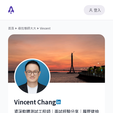
登入
首頁
尋找導師大大
Vincent
Vincent Chang
Vincent Chang|Software Principal Engineer, Test Aut
資深軟體測試工程師｜面試經驗分享｜履歷健檢