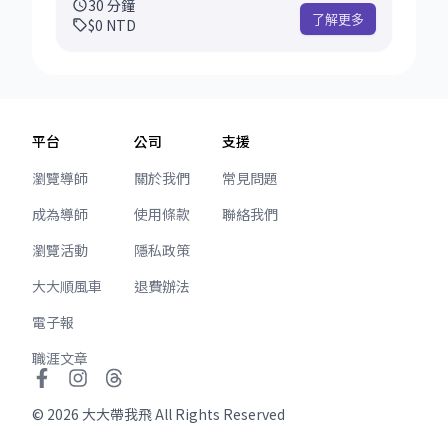
30
分鐘
只是單純想聽聽不同的觀點，或希望透過對談整
了解更多
$0
NTD
理自己的思緒、確認接下來可以怎麼準備，這都
會是一個合適的起點。 這場 Coffee Chat 沒有固
定的進行方式，不涉及任何特定公司之內部流
程、評分機制或未公開資訊，會依你的背景與關
心的議題自由交流。 我會基於個人經驗與一般觀
平台
公司
支援
察，分享一些想法、建議或可參考的方向。 希望
透過這段輕鬆的對話，能協助你對目前的狀況有
瀏覽導師
關於我們
常見問題
更清楚的理解，並對下一步的準備方向多一分信
成為導師
使用條款
聯絡我們
心。
瀏覽活動
隱私政策
大大順風車
退費辦法
電子報
職涯文章
©
2026
大大帶我飛 All Rights Reserved