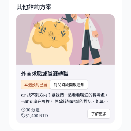
其他諮詢方案
外商求職或職涯轉職
本週預約已滿
訂閱時段開放通知
👉 找不到方向？讓我們一起看看職涯的轉彎處，
卡關到底在哪裡。 希望這場輕鬆的對話，能幫助
你更有信心看待自己的經歷，也更清楚接下來可
30
分鐘
以怎麼走。 我將幫助你釐清個人優勢與職涯定
了解更多
$1,400
NTD
位，從用人主管與外商面試官的視角出發，我會
協助你初步盤點經歷，找出潛在的亮點與切入