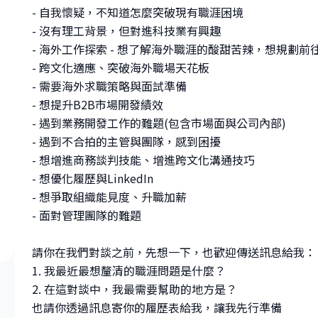
- 自我懷疑，不知道怎麼突破現有職涯困境
- 沒有理工背景，但對進科技業有興趣
- 海外工作探索 - 想了解海外職涯的酸甜苦辣，想規劃前
- 跨文化適應、突破海外職場天花板
- 需要海外求職策略與面試準備
- 想提升B2B市場開發績效
- 遇到業務開發工作的難題(包含市場面與公司內部)
- 遇到不合拍的主管與團隊，感到困擾
- 想增進商務談判技能、增進跨文化溝通技巧
- 想優化履歷與LinkedIn
- 想爭取組織能見度、升職加薪
- 面對管理團隊的難題
請你在我們對談之前，先想一下，也歡迎傳送訊息給我：
1. 我最近最想釐清的職涯問題是什麼？
2. 在這對談中，我最需要幫助的地方是？
也請你透過訊息寄你的履歷表給我，讓我先行準備