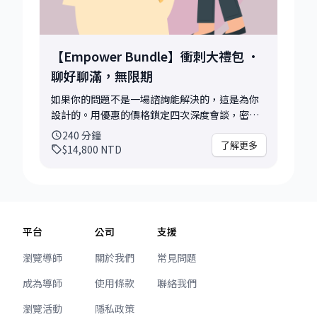
背景簡述 - 了解你兩堂希望聚焦的主軸，預先整
理切入角度 適合對象： ✨ 已完成初探諮詢，希望
進一步討論下一步行動 ✨ 正在找工作、轉職或探
索新方向，需要階段性支持 ✨ 已經有想法，但希
【Empower Bundle】衝刺大禮包 ·
望有人協助整理思路與優先順序 ✨ 想在重要決策
聊好聊滿，無限期
前後，有機會再次討論與校準 你能帶走： • 兩次
會談的重點紀錄與行動清單 • 根據你的背景、目
如果你的問題不是一場諮詢能解決的，這是為你
標與進度客製化討論 • 對談之間的行動規劃與下
設計的。用優惠的價格鎖定四次深度會談，密集
一步建議 • 一個能夠安心整理思緒、重新聚焦的
陪你從現況盤點到落地執行，不只給方向，陪你
240
分鐘
空間 深聊解鎖，陪你從想法走向行動，在前進的
走到那一步🏁 4次×60分鐘 · 無限期使用。 適合
了解更多
$14,800
NTD
路上持續突破。🫶
兩種人： 🔥 求職衝刺型——正在積極找工作、想
在最短時間內拿到 offer • 職涯敘事重建：把你
的 zig-zag 經歷整理成一條說得通的故事線 •
Resume Roast：從 Uber、Anthropic hiring
manager 視角直接開炮修改 • LinkedIn 精修：
平台
公司
支援
讓你的 profile 被找到、被記住 • 面試策略：
behavior questions、自我介紹、最難回答的問
瀏覽導師
關於我們
常見問題
題怎麼接 • 模擬面試：找出你的三個最強賣點，
成為導師
使用條款
聯絡我們
修正講話習慣與口條 • 投遞策略：目標公司選
擇、時機判斷、跟進節奏 💡 職涯卡關型——不急
瀏覽活動
隱私政策