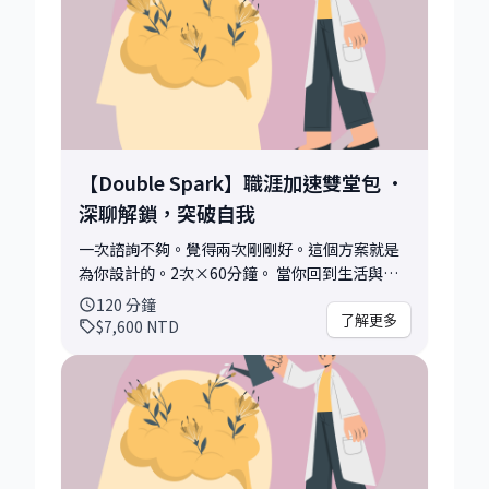
定時機或方向 3) 有一段經歷不知道怎麼包裝成亮
點 4) 想了解 MarTech / Growth / AI 領域怎麼進
入 5) 想先感受看看 mentoring 適不適合自己 會
前我會做的準備： - 閱讀你提供的履歷或背景簡
述 - 針對你的問題預先整理 2–3 個切入角度 你能
帶走： • 一個明確可行的下一步 • 我的直接觀
察與客觀回饋 • 判斷是否需要進一步深度諮詢
45分鐘，點燃一個方向。
【Double Spark】職涯加速雙堂包 ·
深聊解鎖，突破自我
一次諮詢不夠。覺得兩次剛剛好。這個方案就是
為你設計的。2次×60分鐘。 當你回到生活與工
作現場，開始修改履歷、投遞職缺、準備面試，
120
分鐘
或嘗試新的職涯方向時，新的問題與想法也會跟
了解更多
$7,600
NTD
著出現。 Double Spark 提供兩次深度陪跑的空
間，讓你在前進的過程中，有人陪你一起梳理、
校準與調整方向。 你不需要一次想清楚所有答
案。我們可以在兩次對談之間，留給自己一些探
索與實踐的時間，再帶著新的發現回來繼續前
進。 會前我會做的準備： - 閱讀你提供的履歷或