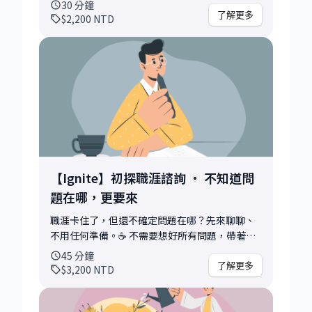
這是一場直接、不 sugar coating 的 1 對 1 對
30
分鐘
話。我會用 Uber、Anthropic 等頂尖科技公司
了解更多
$2,200
NTD
hiring manager 的視角，直說你的履歷真正的
樣子。 諮詢前請準備： 你的現有履歷 + 目標職位
／產業方向。我會提前審閱，會談中直接切入重
點，不浪費你的時間。 我會幫你看的面向： 1) 整
體架構與資訊排序，hiring manager 3 秒內能不
能看懂你是誰 2) 關鍵成就有沒有被有效凸顯，還
是埋在一堆日常職責裡 3) 敘述有沒有數據、行
動、成果，impact-oriented 還是 task-
oriented 4) 有沒有多餘的雜訊拖累你的重點 5)
有沒有對應目標職位的關鍵字，ATS 能不能篩到
【Ignite】初探職涯諮詢 · 不知道問
你 特別適合： - 履歷投了一堆，面試邀約卻很少
題在哪，更要來
的人 - 正在轉職、跨領域，不確定怎麼包裝非線
性背景的人 - 想知道科技業 hiring manager 實
職涯卡住了，但還不確定問題在哪？先來聊聊、
際在看什麼的人 你能帶走： • 針對你履歷的逐項
不用任何準備。☕ 不需要想好所有問題，帶著你
直接回饋 • 強化敘述的句型範例與改寫方向 •
現在最卡的那件事來就夠了。適合你有一兩個模
45
分鐘
根據你求職目標客製化的履歷重點 • 我自己用
糊問題想快速釐清，或是想感受看看我的風格再
了解更多
$3,200
NTD
過、推薦的工具與模板 履歷是你的第一印象，也
決定下一步。 可以聊的主題： 1) 職涯方向迷惘，
是唯一一次機會在見面前說服對方。讓我們把它
想要有人幫你想清楚 2) 考慮轉職或跨領域，不確
改得更精準、更有力、更像你。