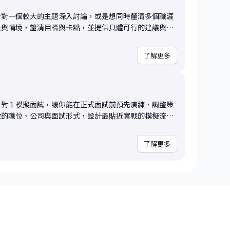
履歷更容易被 HR 或系統篩選出來（ATS-
希望針對一個較大的主題深入討論，或是想同時釐清多個職涯
職、轉領域或剛起步的學員，我會提供具針對性的調整策略與
景與情境，釐清目標與卡點，並提供具體可行的建議與思
背景的人 • 想提升命中率與回覆率，讓履歷更具吸引
面的行動策略。你可以選擇聚焦在一個主題深入探討，也
會後你可以帶走： • 一份針對你履
了解更多
先排序。 常見的討論主題包括（不限
強化敘述的句型範例 • 根據求職方向客製化的履歷撰寫重
什麼方向，或該選哪個 offer • 對目前的工作感到迷惘
會之門的入場券，讓我們
• 思考是否該繼續當工程師、走管理職，還是創業／出
為你爭取到更多選擇。
提升自己成為更有競爭力的人選 • 遇到升遷瓶頸，想優化
 對 1 模擬面試，讓你能在正式面試前預先演練、調整策
相關的問題 這些都是過去 mentees 常
徵的職位、公司與面試形式，設計最貼近實戰的模擬流
經歷哪個職涯階段，只要是與科技工作發展相關的議題，
合正在準備科技公司求職、面
我們一起用一次模擬，把面對未知
項清單） • 推薦的學習資源、文章、社群或工具 • 後
了解更多
信。
諮詢 若需要，我也可以協助你規劃長
模擬面試等後續服務） 這個諮詢特別適合希望有
得自己正在職涯的「交叉路
我們一起拆解、整理與前進。