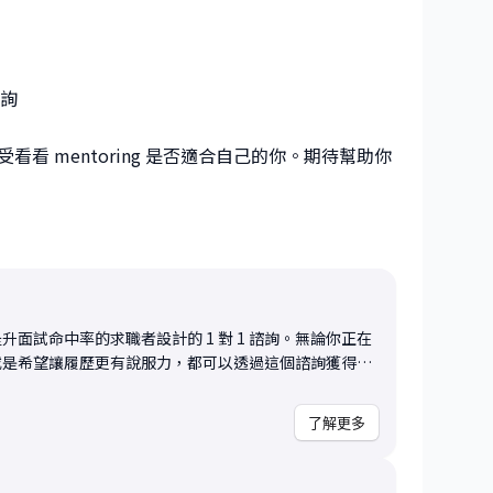
諮詢
 mentoring 是否適合自己的你。期待幫助你
面試命中率的求職者設計的 1 對 1 諮詢。無論你正在
或是希望讓履歷更有說服力，都可以透過這個諮詢獲得具
閱，並在會談中針對以下幾個面向給予回饋與修改建議：
了解更多
是否合理 • 關鍵成就是否有被有效地凸顯 • 描述文字
ct-oriented） • 是否有過度冗長、重複、不必要
協助你理解哪些段落可以調