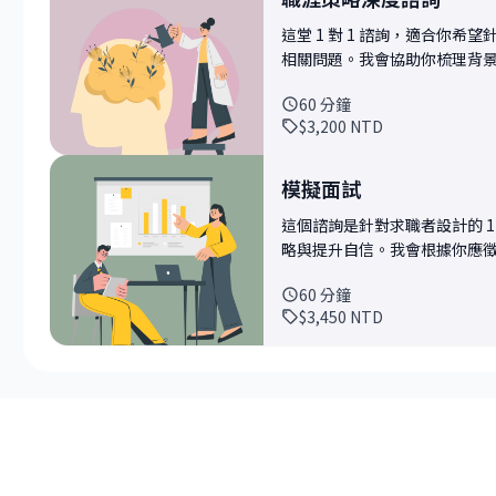
整說法、加入哪些關鍵詞，讓你的
這堂 1 對 1 諮詢，適合你
friendly）。如果你是轉
相關問題。我會協助你梳理背
說服技巧。 這個諮詢特別適合： • 對自己履歷內容沒信心，想要專業檢視的人 • 想轉
考方向。 相較於初探職涯諮詢，這個諮詢有更多的時間讓我們建立對話節奏，深入探索
換角色或領域，不確定怎麼包裝
60
分鐘
問題背後的原因，並討論更全
力的人 • 想知道業界實際期待與標準呈現方式的人 
$3,200
NTD
可以列出 2～3 個關鍵問題進行整體盤點與優
歷的逐項修改建議 • 精簡與
於）： • 想轉職，但不確定該往
點 • 推薦的履歷模板、工具與進一步資源 履歷是一張打開機
或倦怠，想重新盤點職涯目標 
一起把它修得更精準、有力、
模擬面試
國 • 想知道如何補強技能、
這個諮詢是針對求職者設計的 1
專案策略與內部影響力 • 有其他任何與科技職涯
略與提升自信。我會根據你應
帶來的問題範例，無論你正在
程，並在每個環節給予具體回饋與提升建議。 這個諮詢適
都歡迎討論。 諮詢後，你可以帶走： • 針對你的背景與需求量身訂做的職涯建議 • 明
60
分鐘
試機會即將到來、或對自己面試表現沒信心的人。 讓
確的下一步行動項目（或可行選
$3,450
NTD
的焦慮，轉換成有備而來的自
續可行的發展方向，或是否適合安排進一步的深入
期 mentoring 路線（例如履歷修改、
系統地釐清方向、建立策略與行動方案的你。 如果你覺
口」，歡迎把你的故事帶來，