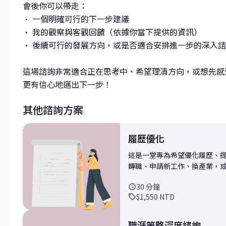
會後你可以帶走：
• 一個明確可行的下一步建議
• 我的觀察與客觀回饋（依據你當下提供的資訊）
• 後續可行的發展方向，或是否適合安排進一步的深入
這場諮詢非常適合正在思考中、希望理清方向，或想先感受看看
更有信心地邁出下一步！
其他諮詢方案
履歷優化
這是一堂專為希望優化履歷、提升
轉職、申請新工作、換產業，
體建議與清晰方向。 在諮詢前，請你提供現有的履歷、求職目標（職位名稱／公司／產
30
分鐘
業方向），我會先進行初步審
$1,550
NTD
• 整體架構是否清楚、資訊排序
是否具備數據、行動與成果（impa
的資訊 • 是否對應目標職位的需求與關鍵字 此外，我也會
職涯策略深度諮詢