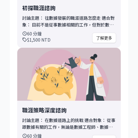
初探職涯諮詢
討論主題： 往數據發展的職涯道路怎麼走 適合對
象： 目前不是從事數據相關的工作，但對於數據
有些憧憬，不過不知道要從何準備起；或是已經
60
分鐘
有試著做了甚麼，但還是不得其門而入的您。 對
了解更多
$1,500
NTD
談前請您可提供以下資訊： • 您的履歷、背景簡
述 • 您對於這場會談的期待是甚麼? • 針對這個
期待，您嘗試過甚麼，有遇到哪些困難? 對談後您
可以帶走： • 後續可行的發展方向建議，例如需
加強的技能、選擇公司及面試的技巧 • 依據您實
際提出問題的具體回饋，例如履歷協助調整，導
師會視情況事後提供，不限於對談當下 期待幫助
你更有信心地邁出下一步！
職涯策略深度諮詢
討論主題： 在數據道路上的挑戰 適合對象： 從事
跟數據有關的工作，無論是數據工程師、數據架
構師、數據分析師、數據科學家，想要更上一層
60
分鐘