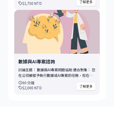
樓、想要升官加薪、想要提高影響力，但不知道
了解更多
$1,750
NTD
卡在哪裡，也不知道要從何去突破 對談前請您可
提供以下資訊： • 您的履歷、背景簡述 • 您對
於這場會談的期待是甚麼? • 針對這個期待，您
嘗試過甚麼，有遇到哪些困難? 對談後您可以帶
走： • 後續可行的發展方向建議，例如需精進的
能力，需要改變的策略 • 依據您實際提出的問題
回饋，例如提案協助調整，導師會視情況事後提
供，不限於對談當下 這個諮詢特別適合希望有系
統地釐清方向、建立策略與行動方案的你。如果
你覺得自己正在職涯的「交叉路口」，歡迎把你
數據與AI專案諮詢
的故事帶來，我們一起拆解、整理與前進。
討論主題： 數據與AI專案問題協助 適合對象： 您
在公司被賦予執行數據或AI專案的任務，但在執
行上遇到困難，而廠商的建議在資源有限下又窒
60
分鐘
礙難行 對談前請您可提供以下資訊： • 您的角色
了解更多
$2,000
NTD
以及可動用的資源 • 您期待這場會談可解決或幫
助的問題是甚麼? • 針對這個問題，您嘗試過甚
麼，有遇到哪些困難? 對談後您可以帶走： • 後
續具體的發展方向或問題處理建議 • 依據您實際