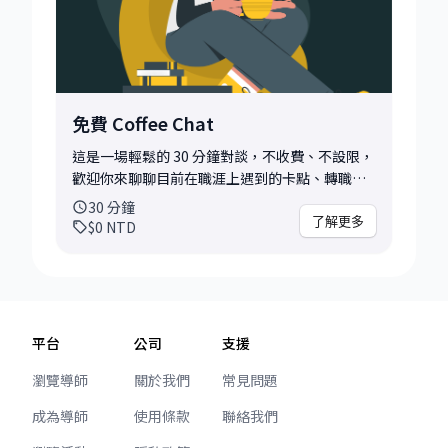
免費 Coffee Chat
這是一場輕鬆的 30 分鐘對談，不收費、不設限，
歡迎你來聊聊目前在職涯上遇到的卡點、轉職上
的猶豫，或任何讓你感到不確定的想法。 無論你
30
分鐘
只是單純想聽聽不同的觀點，還是希望從對談中
了解更多
$0
NTD
釐清思緒、獲得一些方向，這都會是一個不錯的
起點。 為了讓這段時間更有收穫，我會建議你在
預約前先稍微想一下：「你最近最想解決的問題
是什麼？」、「你希望這次聊天能帶走些什
麼？」如果能帶著一點具體的提問或情境來談，
平台
公司
支援
通常會更有幫助！ 常見會聊到的主題有： • 人生
感到迷惘？想轉職但還不確定方向？ • 老闆卡，
瀏覽導師
關於我們
常見問題
同事卡，專案卡，這份工作還要不要繼續下去？
成為導師
使用條款
聯絡我們
• 不知道目前的技能夠不夠應徵某個職位？ • 想
了解某個領域的工作內容或準備方法 • 想知道心