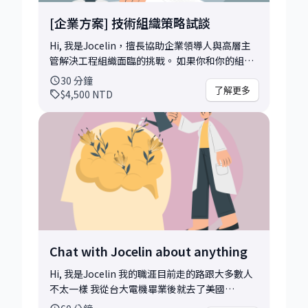
career-lessons-60af2c9f2c28 以下是我職涯經
[企業方案] 技術組織策略試談
歷，以及一些你可以跟我討論的問題舉例： 1.
Meta / Instagram: 5+ years tech lead
Hi, 我是Jocelin，擅長協助企業領導人與高層主
experience (2015-2020) - 在Meta大公司的人生
管解決工程組織面臨的挑戰。 如果你和你的組織
是怎麼樣的？ - IC role跟Tech lead有什麼不一
正在面對這些情況： • 正在思考現有工程組織是
30
分鐘
樣？要怎麼做才是最佳生存之道？ - 金手銬這麼
否適合未來的成長方向 • 團隊效能似乎碰到瓶
了解更多
$4,500
NTD
好，為什麼會決定離開？ - 如果再來一次你會做
頸，但難以精準診斷問題核心 • 團隊角色與責任
一樣的選擇嗎？ 2. Cooby: 4+ years CTO &
分工出現模糊，影響執行與溝通 • 想重新盤點技
cofounder experience (2020-2024) - 創業是人
術主管定位與領導層發展路徑 • 希望透過重整工
生該做的選項嗎？為什麼會要離開優渥的大公司
程組織而加速 歡迎你來預約諮詢試談聊聊。 🎯 這
選擇開始創業的？ - 我在抉擇要不要創業的交叉
30 分鐘我們會做什麼？ 我會透過具體提問與聚焦
路口，該怎麼做決定？ - 為什麼會選擇在台灣創
引導，快速掌握你的團隊現況、近期變動、主要
業？在台灣創業的優勢是什麼？在台灣要怎麼開
挑戰與組織設計關鍵點。 這不是單純的 Q&A，而
始創業？ - 創業這四年學到最深刻的教訓是什
是一場真正的對話。我會以策略顧問的視角，協
麼？ - 為什麽會在最後決定離開自己創業的公
助你拆解結構問題、辨識根本瓶頸，並初步提出
司？這麼重大的決定是怎麼下的？ - 如果重來一
可行的思路方向。 👋 關於我：為什麼你可以放心
Chat with Jocelin about anything
次你會做一樣的選擇嗎？ 3. PicCollage:
把問題帶來這裡？ 我曾在 Meta 擔任跨國技術團
Engineering Manager leading innovation
隊的協作橋樑，也曾作為新創 CTO & co-
Hi, 我是Jocelin 我的職涯目前走的路跟大多數人
sector (2024- ) - AI時代下什麼樣的產品是有競爭
founder 從零建立工程文化與人才架構。 我曾協
不太一樣 我從台大電機畢業後就去了美國
力的？ - 要如何幫助團隊善用AI，加速流程也增
助不同規模與階段的公司，處理從團隊擴編、主
Stanford念master 順利進入Meta工作五年後，