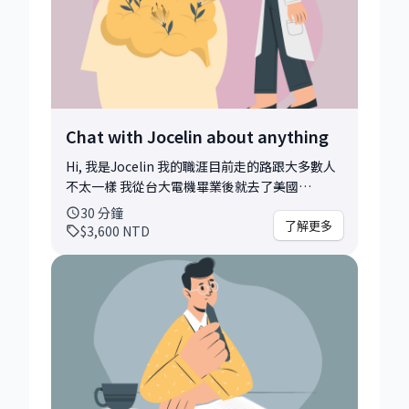
Chat with Jocelin about anything
Hi, 我是Jocelin 我的職涯目前走的路跟大多數人
不太一樣 我從台大電機畢業後就去了美國
Stanford念master 順利進入Meta工作五年後，
30
分鐘
毅然決然決定辭職搬回台灣創業 接著創立Cooby
了解更多
$3,600
NTD
四年，擔任CTO & cofounder 經歷人生最辛苦的
幾年後，我又決定要離開自己創立的公司，加入
中型新創PicCollage， 帶領 innovation 團隊 我
做了很多很勇敢的決定，在這些下決定的過程也
淬鍊出很多自己的心法 我不後悔我做的任何決
定，也很希望能用自己的經驗和思考框架幫助到
正在迷惘的你堅定信心 Read my article to
know me more:
https://medium.com/@jocelin/10-years-of-