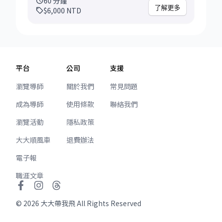
60
分鐘
加競爭力？ - AI時代下的團隊應該要怎麼做才不
管成長卡關、到內部重組的組織性挑戰，並持續
毅然決然決定辭職搬回台灣創業 接著創立Cooby
了解更多
$6,000
NTD
會被淘汰？ - 如何跟上日新月異的新科技？
獲得領導層的高度信任。 過往的回饋中，常提到
四年，擔任CTO & cofounder 經歷人生最辛苦的
Happy to chat about anything.
我提供的觀點「超出預期具體」、「能夠精準定
幾年後，我又決定要離開自己創立的公司，加入
位團隊卡點」、「在短時間內打開思路，幫助做
中型新創PicCollage， 帶領 innovation 團隊 我
出更有信心的決策」等等。 💼 諮詢前準備 雖然這
做了很多很勇敢的決定，在這些下決定的過程也
是一場初步試談，我仍會在會前投入時間進行充
淬鍊出很多自己的心法 我不後悔我做的任何決
平台
公司
支援
分準備，以確保討論聚焦且有價值： • 背景理解
定，也很希望能用自己的經驗和思考框架幫助到
與文件審閱：閱讀你提供的公司簡介、團隊規模
正在迷惘的你堅定信心 Read my article to
瀏覽導師
關於我們
常見問題
與挑戰概述 • 聚焦問題設計：針對你提出的問
know me more:
成為導師
使用條款
聯絡我們
題，事先規劃 2–3 個探究角度，幫助快速對焦 •
https://medium.com/@jocelin/10-years-of-
初步分類與對話架構：將議題預先歸類為結構、
career-lessons-60af2c9f2c28 以下是我職涯經
瀏覽活動
隱私政策
人員、流程或領導等面向，提升討論效率 若能提
歷，以及一些你可以跟我討論的問題舉例： 1.
供以下簡單資料，將更有助於我在會前精準聚
Meta / Instagram: 5+ years tech lead
大大順風車
退費辦法
焦： • 團隊人數與職能分布 • 近期主要挑戰簡
experience (2015-2020) - 在Meta大公司的人生
電子報
述（例如：角色重疊、效能下滑） • 組織擴編／
是怎麼樣的？ - IC role跟Tech lead有什麼不一
轉型的動機背景 📌 我在管理與顧問角色中，最常
樣？要怎麼做才是最佳生存之道？ - 金手銬這麼
職涯文章
協助處理的組織問題包括： • 工程團隊職責與溝
好，為什麼會決定離開？ - 如果再來一次你會做
通出現模糊 • 成員潛力未被發揮，領導層卡在瓶
一樣的選擇嗎？ 2. Cooby: 4+ years CTO &
©
2026
頸 • 組織擴張後，沒有跟上對應的人才策略與能
大大帶我飛 All Rights Reserved
cofounder experience (2020-2024) - 創業是人
力布局 • 技術主管面臨升遷困難、帶人壓力大 💡
生該做的選項嗎？為什麼會要離開優渥的大公司