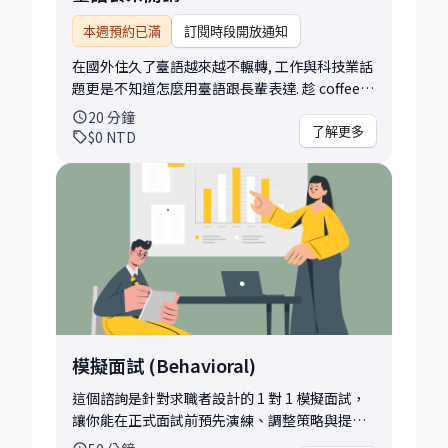
本週預約已滿
訂閱時段開放通知
在國外住久了臺語越來越不輾轉, 工作與科技業話
題更是不知道怎麼用臺語跟長輩表達. 趁 coffee
chat 的機會 做伙來練臺語
20
分鐘
了解更多
$0
NTD
模擬面試 (Behavioral)
這個諮詢是針對求職者設計的 1 對 1 模擬面試，
讓你能在正式面試前預先演練、調整策略與提升
自信。我會根據你應徵的職位、公司與面試形