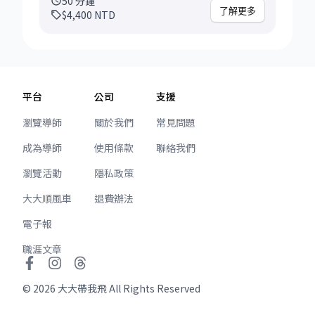
50
分鐘
式，設計最貼近實戰的模擬流程，並在每個環節
了解更多
$4,400
NTD
給予具體回饋與提升建議。 適合什麼樣的學員／
情境？ • senior, staff+ software engineering
IC or engineering manager 這次諮詢可以解決
哪些問題、達成什麼目標？ • 行為面試
（Behavioral / STAR 答題） 你可以在預約時提
平台
公司
支援
供履歷、求職目標職位與預期模擬內容，我會根
據這些資訊安排適合的題目與流程。 我們會模擬
瀏覽導師
關於我們
常見問題
完整面試的節奏與緊張感，讓你能在安全環境中
成為導師
使用條款
聯絡我們
犯錯、調整與強化表現。 每次模擬會包含以下幾
個環節： • 模擬面試實作（約 30 分鐘） • 面試
瀏覽活動
隱私政策
表現講評與具體回饋 • 題型應對建議、回答優化
技巧分享 • 常見問題拆解與後續練習建議 諮詢後
大大順風車
退費辦法
你可以帶走： • 一份面試表現的重點觀察與改進
電子報
建議 • 精準的行為題回應技巧或技術解題方向 •
對自己的面試強項與弱點有更清楚的掌握 這個諮
職涯文章
詢適合正在準備科技公司求職、面試機會即將到
來、或對自己面試表現沒信心的人。 讓我們一起
©
2026
大大帶我飛 All Rights Reserved
用一次模擬，把面對未知的焦慮，轉換成有備而
來的自信。