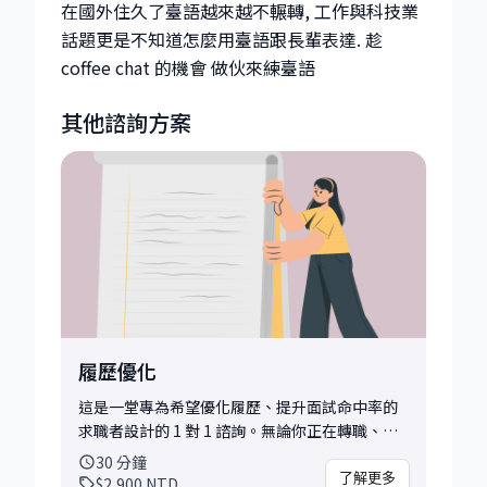
在國外住久了臺語越來越不輾轉, 工作與科技業
話題更是不知道怎麼用臺語跟長輩表達. 趁
coffee chat 的機會 做伙來練臺語
其他諮詢方案
履歷優化
這是一堂專為希望優化履歷、提升面試命中率的
求職者設計的 1 對 1 諮詢。無論你正在轉職、申
請新工作、換產業，或是希望讓履歷更有說服
30
分鐘
力，都可以透過這個諮詢獲得具體建議與清晰方
了解更多
$2,900
NTD