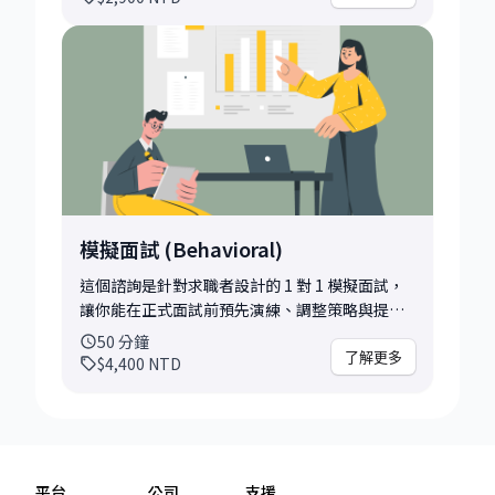
向。 在諮詢前，請你提供現有的履歷、求職目標
（職位名稱／公司／產業方向），我會先進行初
步審閱，並在會談中針對以下幾個面向給予回饋
與修改建議： • 整體架構是否清楚、資訊排序是
否合理 • 關鍵成就是否有被有效地凸顯 • 描述
文字是否具備數據、行動與成果（impact-
oriented） • 是否有過度冗長、重複、不必要的
資訊 • 是否對應目標職位的需求與關鍵字 此外，
我也會協助你理解哪些段落可以調整說法、加入
哪些關鍵詞，讓你的履歷更容易被 Hiring
模擬面試 (Behavioral)
Manager 注意到。如果你是轉職、轉領域或剛起
步的學員，我會提供具針對性的調整策略與說服
這個諮詢是針對求職者設計的 1 對 1 模擬面試，
技巧。 這個諮詢特別適合： • 對自己履歷內容沒
讓你能在正式面試前預先演練、調整策略與提升
信心，想要專業檢視的人 • 想轉換角色或領域，
自信。我會根據你應徵的職位、公司與面試形
50
分鐘
不確定怎麼包裝背景的人 • 想提升命中率與回覆
式，設計最貼近實戰的模擬流程，並在每個環節
了解更多
$4,400
NTD
率，讓履歷更具吸引力的人 • 想知道業界實際期
給予具體回饋與提升建議。 適合什麼樣的學員／
待與標準呈現方式的人 會後你可以帶走： • 一份
情境？ • senior, staff+ software engineering
針對你履歷的逐項修改建議 • 精簡與強化敘述的
IC or engineering manager 這次諮詢可以解決
句型範例 • 根據求職方向客製化的履歷撰寫重點
哪些問題、達成什麼目標？ • 行為面試
履歷是一張打開機會之門的入場券，讓我們一起
（Behavioral / STAR 答題） 你可以在預約時提
平台
公司
支援