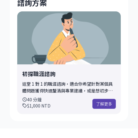
諮詢方案
初探職涯諮詢
這堂 1 對 1 的職涯諮詢，適合你希望針對某個具
體問題獲得快速釐清與專業建議，或是想初步了
解導師的風格與互動方式。這也是許多學員進行
40
分鐘
首次會談、試水溫的首選。 在這段時間內，我們
了解更多
$1,000
NTD
會先簡單釐清你的背景與現況，協助你聚焦核心
問題，並根據我的經驗提供具體可行的建議、思
考框架，或是下一步行動方向。 為了讓對談更聚
焦、實用，我也會在會前做以下幾項準備： • 閱