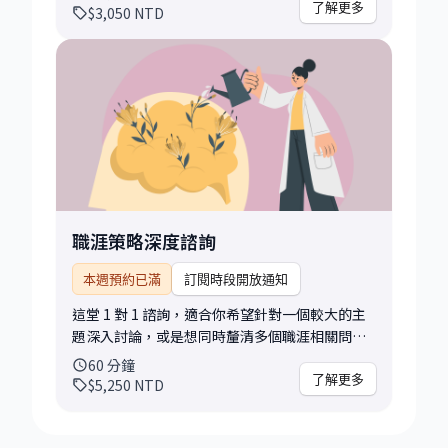
力，都可以透過這個諮詢獲得具體建議與清晰方
了解更多
$3,050
NTD
向。 在諮詢前，請你提供現有的履歷、求職目標
（職位名稱／公司／產業方向），我會先進行初
步審閱，並在會談中針對以下幾個面向給予回饋
與修改建議： • 整體架構是否清楚、資訊排序是
否合理 • 關鍵成就是否有被有效呈現 • 描述文
字是否具備數據、行動與成果（impact-
oriented） • 是否有過度冗長、重複、不必要的
資訊 • 是否對應目標職位的需求與關鍵字 此外，
我也會協助你理解哪些段落可以調整說法、加入
哪些關鍵詞，讓你的履歷更容易被 HR 或系統篩
職涯策略深度諮詢
選出來（ATS-friendly） 如果你是轉職、轉領域
或剛起步的學員，我會提供具針對性的調整策略
本週預約已滿
訂閱時段開放通知
與說服技巧。 這個諮詢特別適合： • 對自己履歷
這堂 1 對 1 諮詢，適合你希望針對一個較大的主
內容沒信心，想要專業檢視的人 • 想轉換角色或
題深入討論，或是想同時釐清多個職涯相關問
領域，不確定怎麼包裝背景的人 • 想提升命中率
題。我會跟你一起釐清目標與卡點，並提供具體
與回覆率，讓履歷更具吸引力的人 你可以帶走：
60
分鐘
可行的建議與思考方向。 相較於初探職涯諮詢，
了解更多
• 一份針對你履歷的修改建議 • 根據求職方向客
$5,250
NTD
這個諮詢有更多的時間讓我們建立對話節奏，深
製化的履歷撰寫重點 • 推薦的履歷模板、工具與
入探索問題背後的原因，並討論更全面的行動策
進一步資源 履歷是一張打開機會之門的入場券，
略。你可以選擇聚焦在一個主題深入探討，也可