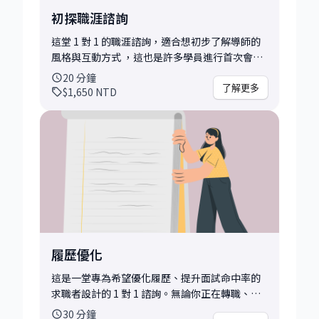
初探職涯諮詢
這堂 1 對 1 的職涯諮詢，適合想初步了解導師的
風格與互動方式 ，這也是許多學員進行首次會
談、試水溫的首選。 在這段時間內，我們會先簡
20
分鐘
單釐清你的背景與現況，協助你聚焦核心問題 為
了解更多
$1,650
NTD
了讓對談更聚焦、實用，我也會在會前做以下幾
項準備： • 閱讀你提供的履歷、背景簡述，快速
掌握你的職涯輪廓 • 針對你提出的問題或挑戰，
設計 2–3 個關鍵探討角度 我們可以討論的方向大
致上有： • 對職涯方向感到迷惘，想簡單獲得一
些釐清與建議 • 正在考慮轉職／換產業，但不確
定是否是對的時機 • 想了解導師的風格與互動方
式 • 希望先試試看 mentoring 的感覺 會後你可
以帶走： • 職涯下一步建議 • 我的觀察與客觀
回饋（依據你當下提供的資訊） • 後續可行的發
履歷優化
展方向，或是否適合安排進一步的深入諮詢 這場
諮詢非常適合正在思考中、希望簡單有個方向，
這是一堂專為希望優化履歷、提升面試命中率的
或想先感受看看 mentoring 是否適合自己的你。
求職者設計的 1 對 1 諮詢。無論你正在轉職、申
請新工作、換產業，或是希望讓履歷更有說服
30
分鐘