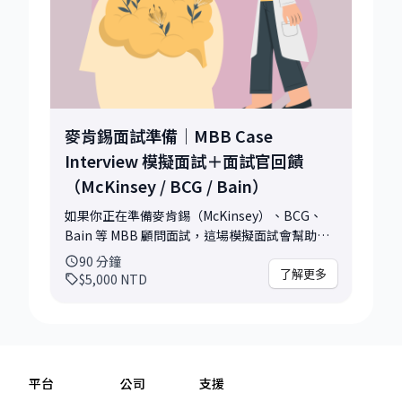
陪你從談話中找到一些可能性。
麥肯錫面試準備｜MBB Case
Interview 模擬面試＋面試官回饋
（McKinsey / BCG / Bain）
如果你正在準備麥肯錫（McKinsey）、BCG、
Bain 等 MBB 顧問面試，這場模擬面試會幫助你
快速掌握真正的面試標準。 由前 MBB 面試官、
90
分鐘
現任 Mastercard 產品總監（Product
了解更多
$5,000
NTD
Director）親自帶領，我會以面試官視角，帶你
完整走過一次真實面試流程（僅涵蓋非保密內
容），包含： - Case Interview（案例面試） -
Behavioral / PEI（行為面試） - 結構化
Feedback 與改進建議 我過去從工程師轉職到管
平台
公司
支援
理顧問，並實際參與多年的面試官工作，熟悉