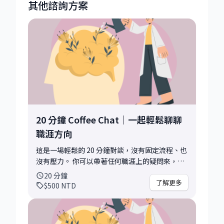
其他諮詢方案
20 分鐘 Coffee Chat｜一起輕鬆聊聊
職涯方向
這是一場輕鬆的 20 分鐘對談，沒有固定流程、也
沒有壓力。 你可以帶著任何職涯上的疑問來，例
如轉職的猶豫、方向感不足、最近卡住的點，或
20
分鐘
只是想找個人交換想法。 我會根據你的情況，分
了解更多
$500
NTD
享我自己走過的路、犯過的錯、以及後來找到的
方法。 20 分鐘的時間可能無法把所有問題都深入
拆解，但我希望它能成為一個探討的小小起點，