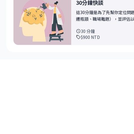
30分鐘快談
這30分鐘是為了先幫你定位問
遷瓶頸、職場難題），並評估
諮詢不浪費彼此時間，精準命
30
分鐘
$900
NTD