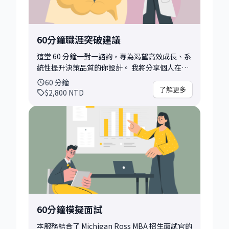
60分鐘職涯突破建議
這堂 60 分鐘一對一諮詢，專為渴望高效成長、系
統性提升決策品質的你設計。 我將分享個人在
MBA 畢業後快速晉升 的核心策略思維，結合在
60
分鐘
L'Oréal、PepsiCo、Uber、foodpanda 等頂尖
了解更多
$2,800
NTD
企業累積的實戰經驗，幫助你： - 縮短摸索期：
避免職涯彎路，快速識別最有價值、高槓桿的行
動。 - 優化決策品質：分享高階主管的策略思
維，做出關鍵且正確的職涯選擇。 - 應用實戰方
法：學習如何將跨國、跨產業的高效打法應用在
你的職務與升遷上。 這個諮詢方案可能會適合
你，如果你想了解： - 晉升策略：學習加速職涯
發展的核心策略，掌握從專員到主管/高階經理的
轉型思維。 - 職涯關鍵決策：評估是否進修
MBA、轉換產業、走向管理職，或評估創業的可
60分鐘模擬面試
能性。 - 實戰應用：了解 FMCG、電商、科技業
等不同產業的運作邏輯與關鍵成功因素。 - 釐清
本服務結合了 Michigan Ross MBA 招生面試官的