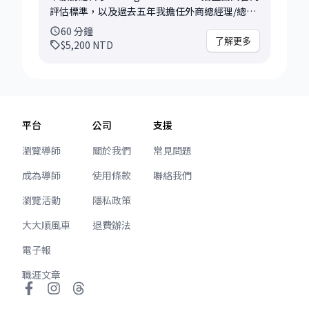
方向：解決現階段的迷茫、轉職抉擇，或突破職
評估標準，以及過去五年我擔任外商總經理/總
場成長瓶頸。 諮詢後，你將獲得： - 加速成長思
監，親自招募高階人才的實戰經驗。 我會為你提
60
分鐘
維：濃縮我個人快速晉升經驗，針對你的情況量
供高標準的面試情境，幫助你：精準掌握面試官
了解更多
$5,200
NTD
身訂做的職涯路線建議。 - 具體行動清單：一份
的評分標準、優化你的故事策略，並將你的潛力
清晰、可執行的下一步計畫。 這個諮詢特別適合
最大化。 事前準備： 為確保面試高度客製化，我
希望有系統地釐清方向、建立策略與行動方案的
會在諮詢前投入時間，進行以下準備工作： 1. 深
你。 如果你覺得自己正在職涯的「交叉路口」，
度審閱：仔細研讀你的最新履歷、Cover Letter
歡迎把你的故事帶來，我們一起拆解、整理與前
及目標職位描述 (Job Description)，或MBA 申
平台
公司
支援
進。
請文件 (假如你是MBA申請者)。 2. 客製化設計：
根據目標產業/公司/職級，設計高度還原的行為
瀏覽導師
關於我們
常見問題
題、情境題、以及壓力測試問題。 3. 高階視角準
成為導師
使用條款
聯絡我們
備：我將融合 Top MBA 招生官和高階主管的評估
框架來設計問題，直指你的核心思維與領導力。
瀏覽活動
隱私政策
模擬面試流程： - 實戰模擬 (40 分鐘)：進行高度
還原的實戰面試，涵蓋履歷深挖、壓力測試、以
大大順風車
退費辦法
及針對目標產業/學校的特定情境問題。 - 深度回
電子報
饋 (20 分鐘)：立即獲得來自高階主管與招生官的
專業回饋，涵蓋內容、邏輯、表達、潛在扣分點
職涯文章
與整體策略。 服務結束後，你將獲得： - 面試官
洞察：針對你的履歷故事，識別哪些是面試官最