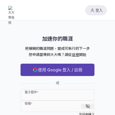
登入
加速你的職涯
把模糊的職涯問題，變成可執行的下一步
想申請當導師大大嗎？請從
這裡
開始
使用 Google 登入 / 註冊
或
電子郵件
*
密碼
*
忘記密碼？