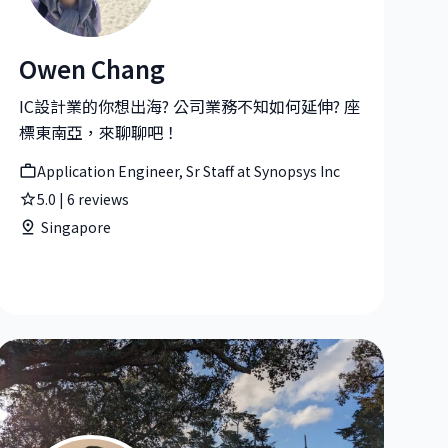
Owen Chang
Owen Chang|Application Engineer, Sr Staff at Synopsys In
IC設計業的你想出海? 公司業務不知如何延伸? 座
標東南亞，來聊聊吧！
Application Engineer, Sr Staff at Synopsys Inc
5.0
|
6
reviews
Singapore