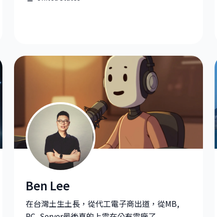
Ben Lee
學校
Ben Lee|AI Solution Specialist at Google
在台灣土生土長，從代工電子商出道，從MB,
PC, Server最後真的上雲在公有雲廠了