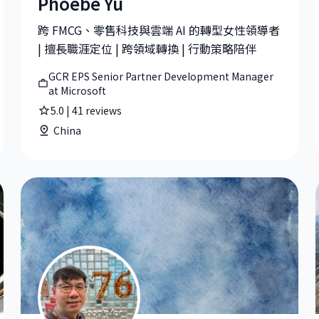
Phoebe Yu
& Digital Greater China at Nielsen
Phoebe Yu|GCR EPS Senior Partner Development Man
跨 FMCG、零售科技與雲端 AI 的轉型女性領導者
| 擅長職涯定位 | 跨領域轉換 | 行動策略陪伴
GCR EPS Senior Partner Development Manager
at Microsoft
5.0
|
41
reviews
China