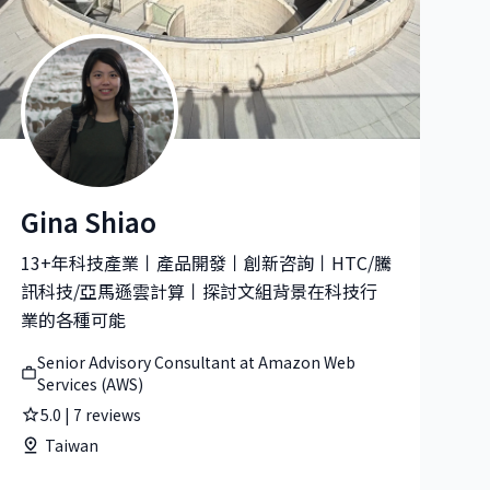
Gina Shiao
RITICAL CARE)
Gina Shiao|Senior Advisory Consultant at Amazon Web Se
13+年科技產業丨產品開發丨創新咨詢丨HTC/騰
訊科技/亞馬遜雲計算丨探討文組背景在科技行
業的各種可能
Senior Advisory Consultant at Amazon Web
Services (AWS)
5.0
|
7
reviews
Taiwan