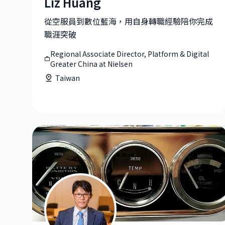
Liz Huang
Liz Huang|Regional Associate Director, Platform 
從空服員到數位藍海，用自身轉職經驗陪你完成
職涯突破
Regional Associate Director, Platform & Digital
Greater China at Nielsen
Taiwan