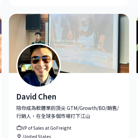
David Chen
David Chen|VP of Sales at GoFreight
陪你成為軟體業的頂尖 GTM/Growth/BD/銷售/
行銷人，在全球多個市場打下江山
VP of Sales at GoFreight
United States