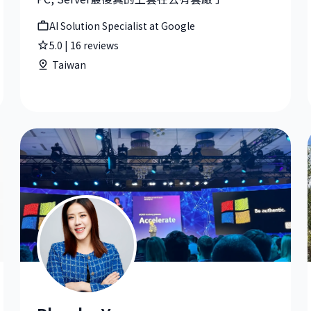
AI Solution Specialist at Google
5.0
|
16
reviews
Taiwan