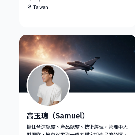
Taiwan
高玉璁（Samuel）
高玉璁（Samuel）|企業端營運總監 at Hahow 好
擔任營運總監、產品總監、技術經理，管理中大
型團隊，擁有從零到一或者穩定期產品的營運、