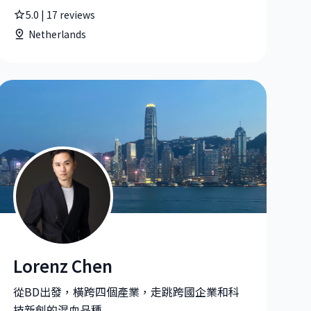
5.0
|
17
reviews
Netherlands
Lorenz Chen
Lorenz Chen |Business Lead at DouDou by HRnet Group
從BD出發，橫跨四個產業，走跳跨國企業和科
技新創的混血品種