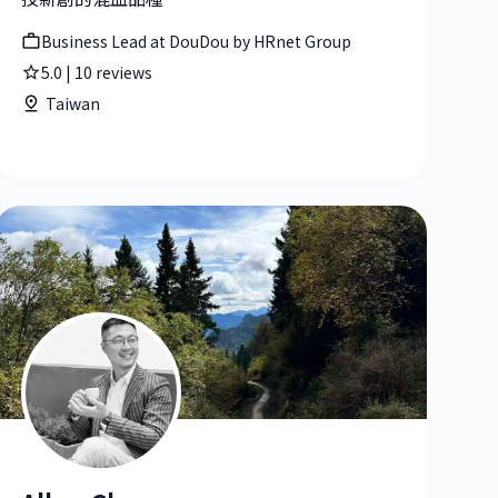
Business Lead at DouDou by HRnet Group
5.0
|
10
reviews
Taiwan