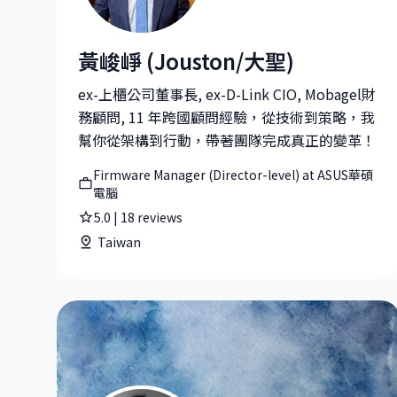
黃峻崢 (Jouston/大聖)
黃峻崢 (Jouston/大聖)|Firmware Manager (Direc
ex-上櫃公司董事長, ex-D-Link CIO, Mobagel財
務顧問, 11 年跨國顧問經驗，從技術到策略，我
幫你從架構到行動，帶著團隊完成真正的變革！
Firmware Manager (Director-level) at ASUS華碩
電腦
5.0
|
18
reviews
Taiwan