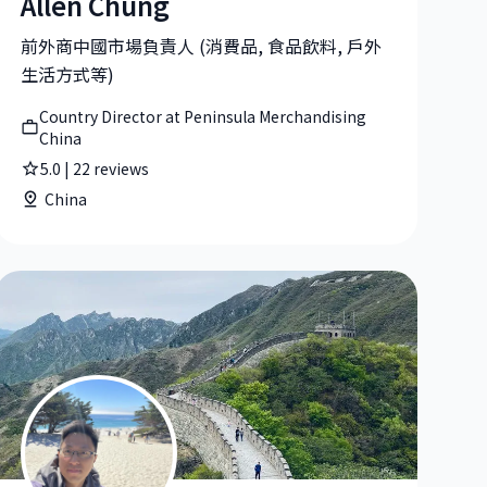
Allen Chung
ager at Microsoft
Allen Chung|Country Director at Peninsula Merchandising
前外商中國市場負責人 (消費品, 食品飲料, 戶外
生活方式等)
Country Director at Peninsula Merchandising
China
5.0
|
22
reviews
China