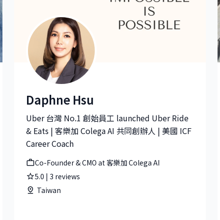
Daphne Hsu
Becton Dickinson - APM(FORMERLY EDWARDS LIFESCIENCES - C
Daphne Hsu|Co-Founder & CMO at 客樂加 Colega AI
Uber 台灣 No.1 創始員工 launched Uber Ride
& Eats | 客樂加 Colega AI 共同創辦人 | 美國 ICF
Career Coach
Co-Founder & CMO at 客樂加 Colega AI
5.0
|
3
reviews
Taiwan