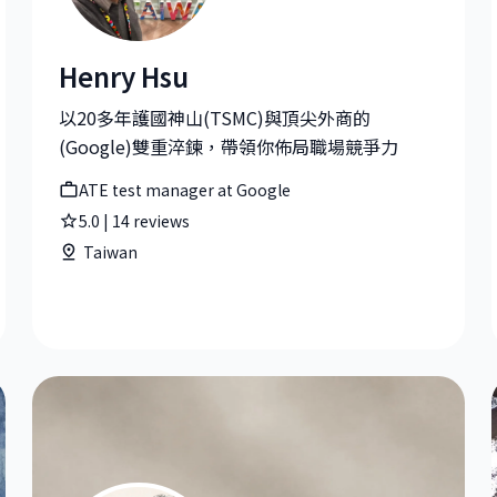
Henry Hsu
tor-level) at ASUS華碩電腦
Henry Hsu|ATE test manager at Google
以20多年護國神山(TSMC)與頂尖外商的
(Google)雙重淬鍊，帶領你佈局職場競爭力
ATE test manager at Google
5.0
|
14
reviews
Taiwan