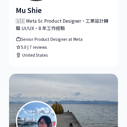
Mu Shie
Mu Shie|Senior Product Designer at Meta
🇺🇸 Meta Sr. Product Designer，工業設計轉
職 UI/UX，8 年工作經驗
Senior Product Designer at Meta
5.0
|
7
reviews
United States