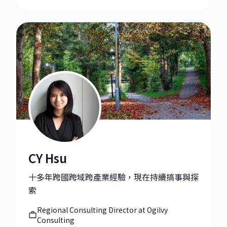
CY Hsu
CY Hsu|Regional Consulting Director at Ogilvy Consu
十多年跨國跨域跨產業經驗，現在持續搞事與探
索
Regional Consulting Director at Ogilvy
Consulting