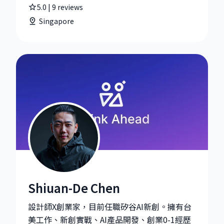
5.0
|
9
reviews
Singapore
Shiuan-De Chen
Shiuan-De Chen|Sr. AI Product Designer at Personal A
設計師X創業家，目前任職矽谷AI新創。擁有台
美工作、新創實戰、AI產品開發、創業0-1經歷