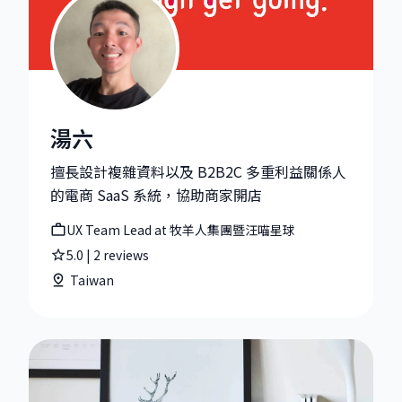
湯六
湯六|UX Team Lead at 牧羊人集團暨汪喵星球
擅長設計複雜資料以及 B2B2C 多重利益關係人
的電商 SaaS 系統，協助商家開店
UX Team Lead at 牧羊人集團暨汪喵星球
5.0
|
2
reviews
Taiwan