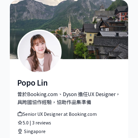
Popo Lin
Popo Lin|Senior UX Designer at Booking.com
曾於Booking.com、Dyson 擔任UX Designer，
具跨國協作經驗，協助作品集準備
Senior UX Designer at Booking.com
5.0
|
3
reviews
Singapore