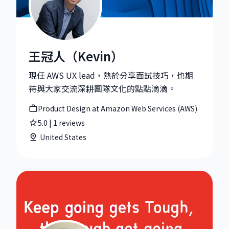
王冠人（Kevin）
王冠人（Kevin）|Product Design at Amazon Web Serv
現任 AWS UX lead，熱於分享面試技巧，也期
待與大家交流深耕團隊文化的點點滴滴。
Product Design at Amazon Web Services (AWS)
5.0
|
1
reviews
United States