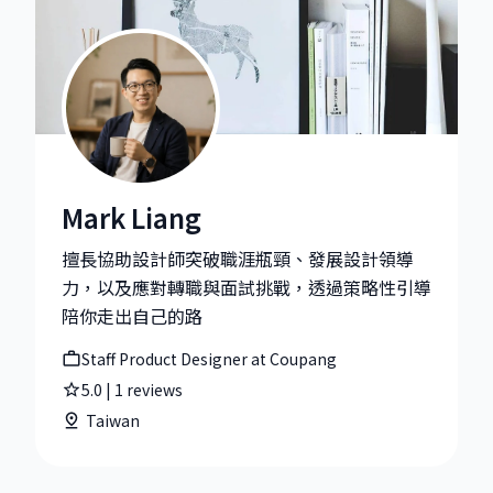
Mark Liang
Mark Liang|Staff Product Designer at Coupang
擅長協助設計師突破職涯瓶頸、發展設計領導
力，以及應對轉職與面試挑戰，透過策略性引導
陪你走出自己的路
Staff Product Designer at Coupang
5.0
|
1
reviews
Taiwan