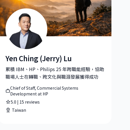
Yen Ching (Jerry) Lu
ager at Microsoft
Yen Ching (Jerry) Lu|Chief of Staff, Commercial Systems
累積 IBM、HP、Philips 25 年跨職能經驗，協助
職場人士在轉職、跨文化與職涯發展獲得成功
Chief of Staff, Commercial Systems
Development at HP
5.0
|
15
reviews
Taiwan