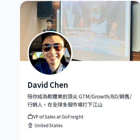
David Chen
David Chen|VP of Sales at GoFreight
陪你成為軟體業的頂尖 GTM/Growth/BD/銷售/
行銷人，在全球多個市場打下江山
VP of Sales at GoFreight
United States