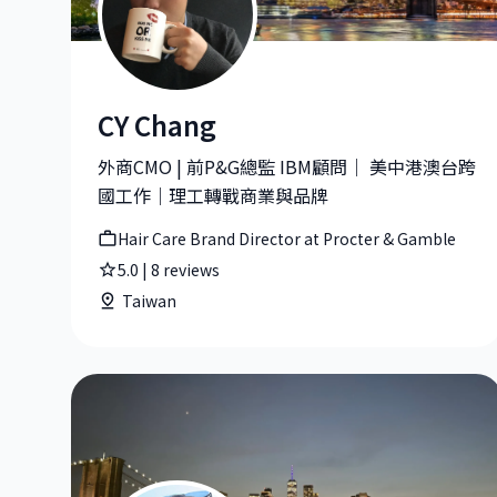
CY Chang
CY Chang|Hair Care Brand Director at Procter &
外商CMO | 前P&G總監 IBM顧問｜ 美中港澳台跨
國工作｜理工轉戰商業與品牌
Hair Care Brand Director at Procter & Gamble
5.0
|
8
reviews
Taiwan