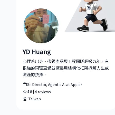
YD Huang
YD Huang|Sr. Director, Agentic AI at Appier
心理系出身、帶領產品與工程團隊超過九年，有
很強的同理直覺並擅長用結構化框架拆解人生或
職涯的抉擇。
Sr. Director, Agentic AI at Appier
4.8
|
4
reviews
Taiwan