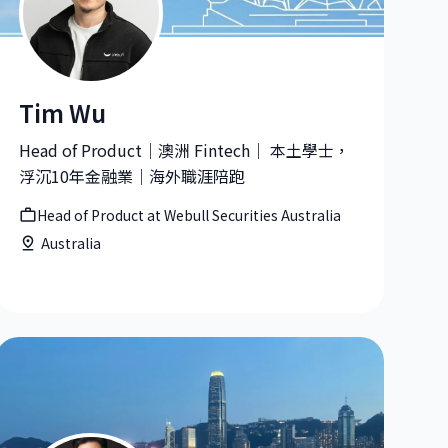
Tim Wu
 Shopee
Tim Wu|Head of Product at Webull Securities Australia
Head of Product｜澳洲 Fintech｜ 本土學士，
浮沉10年金融業｜海外職涯陪跑
Head of Product at Webull Securities Australia
Australia