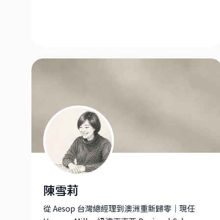
陳雪莉
陳雪莉|Regional Sales Manager Wholesale Retail 
從 Aesop 台灣總經理到澳洲重新歸零｜現任