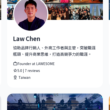
Law Chen
Law Chen|Founder at LAWESOME
協助品牌行銷人、外商工作者與主管，突破職涯
瓶頸、提升商業思維，打造高競爭力的職涯。
Founder at LAWESOME
5.0
|
7
reviews
Taiwan