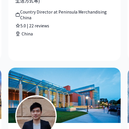
生活方式等)
Country Director at Peninsula Merchandising
China
5.0
|
22
reviews
China