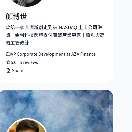
顏博世
.
顏博世|VP Corporate Development at AZA Finance
曾陪一家非洲新創走到被 NASDAQ 上市公司併
購｜金融科技跨境支付實戰產業專家｜職涯與高
階主管教練
VP Corporate Development at AZA Finance
5.0
|
5
reviews
Spain