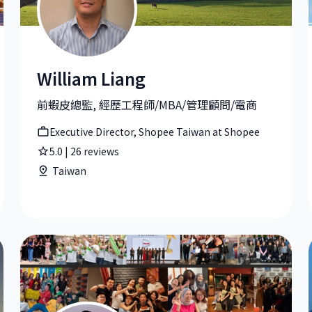
William Liang
 Gamble
William Liang|Executive Director, Shopee Taiwan at
前蝦皮總監, 經歷工程師/MBA/管理顧問/電商
Executive Director, Shopee Taiwan at Shopee
5.0
|
26
reviews
Taiwan