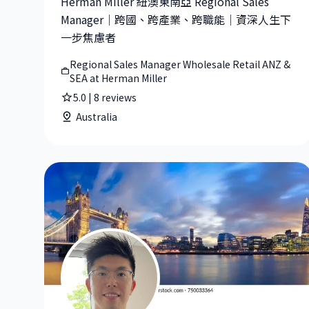
Herman Miller 紐澳東南亞 Regional Sales
Manager｜跨國、跨產業、跨職能｜資深人生下
一步焦慮者
Regional Sales Manager Wholesale Retail ANZ &
SEA at Herman Miller
5.0
|
8
reviews
Australia