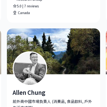
5.0
|
7
reviews
Canada
Allen Chung
ANZ & SEA at Herman Miller
Allen Chung|Country Director at Peninsula Merchandi
前外商中國市場負責人 (消費品, 食品飲料, 戶外