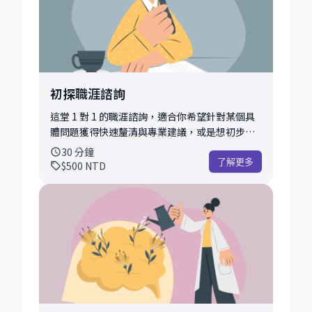
初探職涯諮詢
這堂 1 對 1 的職涯諮詢，適合你希望針對某個具
體問題獲得快速釐清與專業建議，或是想初步了
解導師的風格與互動方式。這也是許多學員進行
30
分鐘
首次會談、試水溫的首選。 在這段時間內，我們
了解更多
$500
NTD
會先簡單釐清你的背景與現況，協助你聚焦核心
問題，並根據我的經驗提供具體可行的建議、思
考框架，或是下一步行動方向。 為了讓對談更聚
焦、實用，我也會在會前做以下幾項準備： • 閱
讀你提供的履歷、背景簡述，快速掌握你的職涯
輪廓 • 針對你提出的問題或挑戰，設計 2–3 個關
鍵探討角度 • 預先整理可能適用的資源、方法或
工具，協助你迅速拆解問題 你可以討論的主題非
常彈性，以下是一些常見範例： • 對職涯方向感