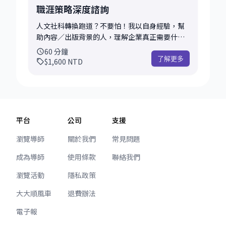
到迷惘，想獲得一些釐清與建議 • 正在考慮轉職
職涯策略深度諮詢
／換產業，但不確定是否是對的時機 • 面試前想
快速練習一些常見題目或自我介紹 • 想詢問技能
人文社科轉換跑道？不要怕！我以自身經驗，幫
學習、進修、職涯路線的選擇 • 有一段經歷不知
助內容／出版背景的人，理解企業真正需要什
道該如何寫入履歷或表現成亮點 • 想了解導師的
麼，並把他們已經擁有的能力，翻譯成企業看得
60
分鐘
風格與互動方式 • 希望先試試看 mentoring 的
懂、用得上的價值。 👀 你可能正面臨這些狀況 🔄
了解更多
$1,600
NTD
感覺 • 有其他任何與科技職涯相關的問題 以上只
職涯轉換中 - 從出版、媒體、內容背景，想出國
是一些範例，只要是與科技職涯相關的任何問
讀書就業，但又不想把過往經歷砍掉重練 - （以
題，都歡迎帶來討論。如果你不確定問題怎麼定
荷蘭市場為例），想釐清如何進入、或站穩
義也沒關係，我們可以一起釐清、拆解你的想
comms 相關職位 💭 價值定位迷惘 剛進入企業體
法。 會後你可以帶走： • 一個明確可行的下一步
系，卻不確定👉「我的工作到底是怎麼創造價值
平台
公司
支援
建議 • 我的觀察與客觀回饋（依據你當下提供的
的？」 🤝 我如何協助你 我會結合自身 新聞業 →
資訊） • 後續可行的發展方向，或是否適合安排
NGO → 企業溝通 的轉換經驗，陪你一起： 🧭 梳
瀏覽導師
關於我們
常見問題
進一步的深入諮詢 這場諮詢非常適合正在思考
理你的背景與現況 🔄 將你的能力轉譯成企業看得
成為導師
使用條款
聯絡我們
中、希望理清方向，或想先感受看看 mentoring
懂、用得上的價值 ✨ 這堂諮詢和一般探索型諮詢
是否適合自己的你。期待幫助你更有信心地邁出
的差別 相較於只給方向建議的初步諮詢，這堂
瀏覽活動
隱私政策
下一步！
mentoring 會有更多空間，讓我們： 🗣️ 建立對
話節奏 🧠 深入拆解問題背後的結構（組織、文
大大順風車
退費辦法
化、期待落差） 🛠️ 討論實際可行的行動策略，不
電子報
只談「往哪走」，也談「怎麼做」 📌 常見討論主
題（特別適合 Junior Comms）包括但不限於：