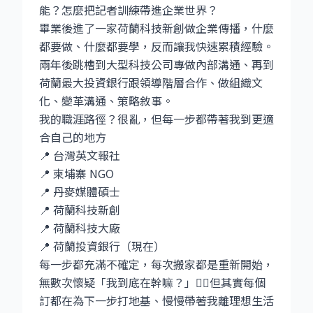
能？怎麼把記者訓練帶進企業世界？
畢業後進了一家荷蘭科技新創做企業傳播，什麼
都要做、什麼都要學，反而讓我快速累積經驗。
兩年後跳槽到大型科技公司專做內部溝通、再到
荷蘭最大投資銀行跟領導階層合作、做組織文
化、變革溝通、策略敘事。
我的職涯路徑？很亂，但每一步都帶著我到更適
合自己的地方
📍 台灣英文報社
📍 柬埔寨 NGO
📍 丹麥媒體碩士
📍 荷蘭科技新創
📍 荷蘭科技大廠
📍 荷蘭投資銀行（現在）
每一步都充滿不確定，每次搬家都是重新開始，
無數次懷疑「我到底在幹嘛？」😵‍💫但其實每個
訂都在為下一步打地基、慢慢帶著我離理想生活