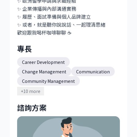
✨ 歐洲留學申請與求職經驗
✨ 企業傳播與內部溝通實務
✨ 履歷、面試準備與個人品牌建立
✨ 或者，就是聽你說說話、一起理清思緒
歡迎跟我喝杯咖啡聊聊 ☕️
專長
Career Development
Change Management
Communication
Community Management
Community Marketing
Marketing
+
10
more
Strategy
Working Visa
諮詢方案
program management
strategic thinking
模擬面試
海外工作
職涯諮詢
職涯轉換