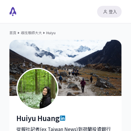
登入
首頁
尋找導師大大
Huiyu
Huiyu Huang
Huiyu Huang|Communication Advisor at Rabobank
從報社記者(ex Taiwan News)到荷蘭投資銀行