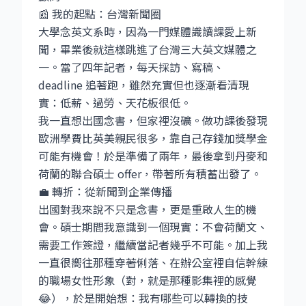
📰 我的起點：台灣新聞圈
大學念英文系時，因為一門媒體識讀課愛上新
聞，畢業後就這樣跳進了台灣三大英文媒體之
一。當了四年記者，每天採訪、寫稿、
deadline 追著跑，雖然充實但也逐漸看清現
實：低薪、過勞、天花板很低。
我一直想出國念書，但家裡沒礦。做功課後發現
歐洲學費比英美親民很多，靠自己存錢加獎學金
可能有機會！於是準備了兩年，最後拿到丹麥和
荷蘭的聯合碩士 offer，帶著所有積蓄出發了。
💼 轉折：從新聞到企業傳播
出國對我來說不只是念書，更是重啟人生的機
會。碩士期間我意識到一個現實：不會荷蘭文、
需要工作簽證，繼續當記者幾乎不可能。加上我
一直很嚮往那種穿著俐落、在辦公室裡自信幹練
的職場女性形象（對，就是那種影集裡的感覺
😂），於是開始想：我有哪些可以轉換的技