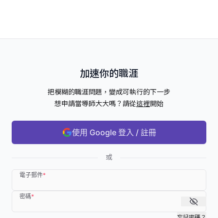
加速你的職涯
把模糊的職涯問題，變成可執行的下一步
想申請當導師大大嗎？請從
這裡
開始
使用 Google 登入 / 註冊
或
電子郵件
*
密碼
*
忘記密碼？