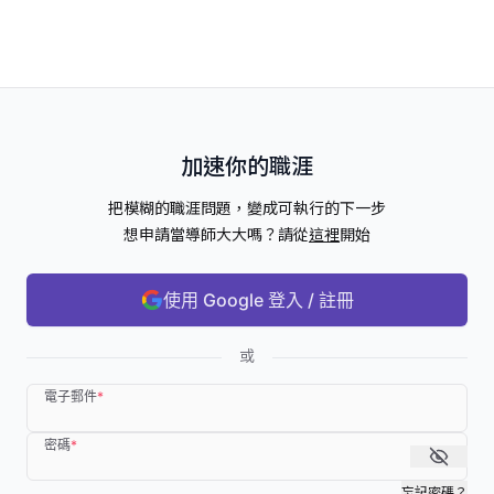
加速你的職涯
把模糊的職涯問題，變成可執行的下一步
想申請當導師大大嗎？請從
這裡
開始
使用 Google 登入 / 註冊
或
電子郵件
*
密碼
*
忘記密碼？