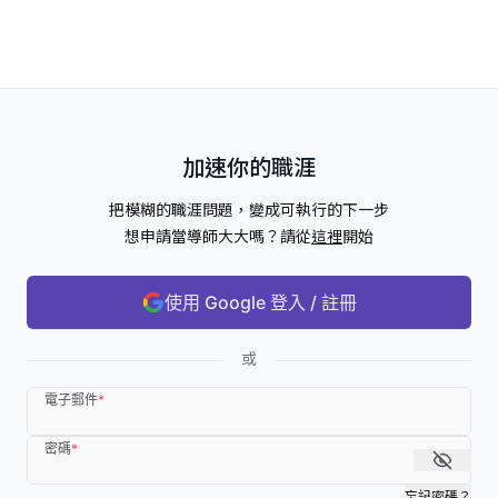
加速你的職涯
把模糊的職涯問題，變成可執行的下一步
想申請當導師大大嗎？請從
這裡
開始
使用 Google 登入 / 註冊
或
電子郵件
*
密碼
*
忘記密碼？